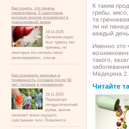
К таким про
Как понять, что печень
грибы, мясо,
перегружена: 5 симптомов,
которые многие игнорируют в
та гречнева
повседневной жизни
ли ни панац
19-11-2025
каждый день
Организм редко
бьет тревогу без
Именно это 
причины, но
возникновен
некоторые его сигналы легко
проигнорировать, списав...
такого, каза
заболевания
Медицина 2.
Как сохранить здоровье и
подвижность суставов после 50
лет: питание и упражнения
Читайте т
19-11-2025
Перешагнув
пятидесятилетний
рубеж, многие
начинают иначе ощущать
собственное тело. Появляется...