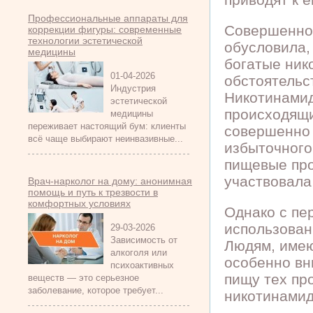
Профессиональные аппараты для
Совершенно 
коррекции фигуры: современные
технологии эстетической
обусловила, 
медицины
богатые ник
01-04-2026
обстоятельс
Индустрия
Никотинамид
эстетической
происходящи
медицины
переживает настоящий бум: клиенты
совершенно 
всё чаще выбирают неинвазивные...
избыточного
пищевые про
участвовала
Врач-нарколог на дому: анонимная
помощь и путь к трезвости в
комфортных условиях
Однако с пе
использован
29-03-2026
Зависимость от
Людям, имею
алкоголя или
особенно вн
психоактивных
пищу тех про
веществ — это серьезное
заболевание, которое требует...
никотинамид