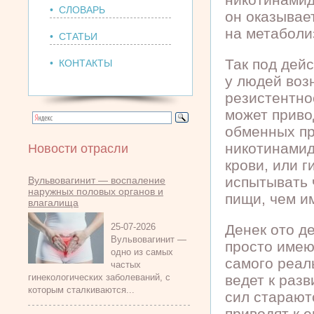
• СЛОВАРЬ
он оказывае
на метаболи
• СТАТЬИ
Так под дей
• КОНТАКТЫ
у людей воз
резистентнос
может приво
обменных пр
никотинамид
Новости отрасли
крови, или 
испытывать 
Вульвовагинит — воспаление
наружных половых органов и
пищи, чем и
влагалища
25-07-2026
Денек ото д
Вульвовагинит —
просто имею
одно из самых
самого реал
частых
гинекологических заболеваний, с
ведет к раз
которым сталкиваются...
сил старают
приводят к 