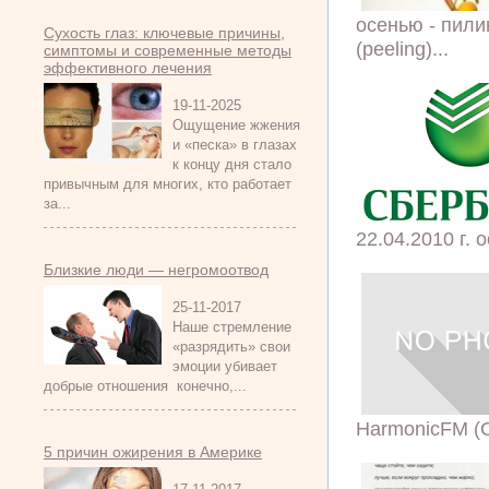
осенью - пили
Сухость глаз: ключевые причины,
(peeling)...
симптомы и современные методы
эффективного лечения
19-11-2025
Ощущение жжения
и «песка» в глазах
к концу дня стало
привычным для многих, кто работает
за...
22.04.2010 г.
Близкие люди — негромоотвод
25-11-2017
Наше стремление
«разрядить» свои
эмоции убивает
добрые отношения конечно,...
HarmonicFM (С
5 причин ожирения в Америке