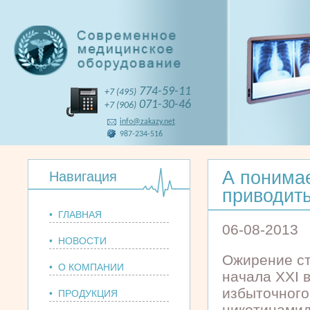
774-59-11
+7 (495)
071-30-46
+7 (906)
info@zakazy.net
987-234-516
А понимае
Навигация
приводит
• ГЛАВНАЯ
06-08-2013
• НОВОСТИ
Ожирение с
• О КОМПАНИИ
начала XXI 
избыточного
• ПРОДУКЦИЯ
никотинамид