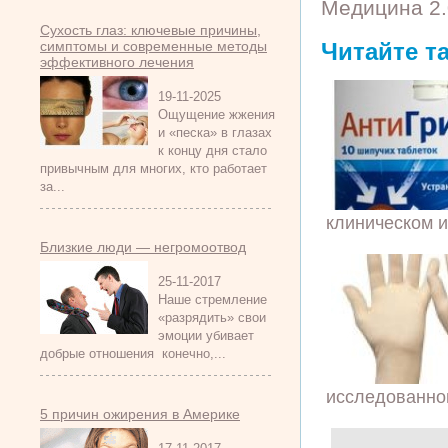
Медицина 2.
Сухость глаз: ключевые причины,
симптомы и современные методы
Читайте т
эффективного лечения
19-11-2025
Ощущение жжения
и «песка» в глазах
к концу дня стало
привычным для многих, кто работает
за...
клиническом и
Близкие люди — негромоотвод
25-11-2017
Наше стремление
«разрядить» свои
эмоции убивает
добрые отношения конечно,...
исследованного
5 причин ожирения в Америке