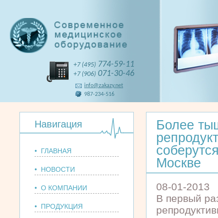
774-59-11
+7 (495)
071-30-46
+7 (906)
info@zakazy.net
987-234-516
Более ты
Навигация
репродук
соберутс
• ГЛАВНАЯ
Москве
• НОВОСТИ
08-01-2013
• О КОМПАНИИ
В первый ра
• ПРОДУКЦИЯ
репродуктив