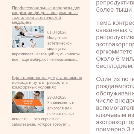
репродукти
Профессиональные аппараты для
более тыщи 
коррекции фигуры: современные
технологии эстетической
Тема конгре
медицины
связанных с
01-04-2026
репродуктив
Индустрия
экстракорпо
эстетической
медицины
оргкомитете
переживает настоящий бум: клиенты
Около 6 мил
всё чаще выбирают неинвазивные...
бесплодием.
Врач-нарколог на дому: анонимная
Один из пот
помощь и путь к трезвости в
рождаемост
комфортных условиях
обслуживани
29-03-2026
числе внедр
Зависимость от
вспомогател
алкоголя или
психоактивных
ключевым из
веществ — это серьезное
экстракорпо
заболевание, которое требует...
примерно 3 