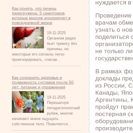
нуждается в
Как понять, что печень
перегружена: 5 симптомов,
Проведение 
которые многие игнорируют в
врачам обме
повседневной жизни
узнать о но
19-11-2025
поделиться 
Организм редко
организатор
бьет тревогу без
причины, но
не только л
некоторые его сигналы легко
государстве
проигнорировать, списав...
В рамках фо
доклады пре
Как сохранить здоровье и
подвижность суставов после 50
из России, 
лет: питание и упражнения
Канады, Япо
19-11-2025
Аргентины, 
Перешагнув
пройдут пра
пятидесятилетний
постерная с
рубеж, многие
начинают иначе ощущать
оборудовани
собственное тело. Появляется...
производите