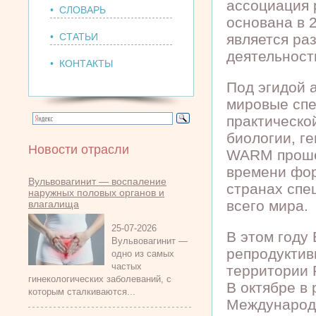
ассоциация
• СЛОВАРЬ
основана в 
• СТАТЬИ
является ра
деятельност
• КОНТАКТЫ
Под эгидой 
мировые спе
практическо
биологии, ге
Новости отрасли
WARM прошёл
времени фор
Вульвовагинит — воспаление
странах спе
наружных половых органов и
всего мира.
влагалища
25-07-2026
В этом году
Вульвовагинит —
репродуктив
одно из самых
частых
территории 
гинекологических заболеваний, с
В октябре в
которым сталкиваются...
Международн