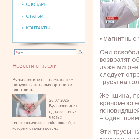
• СЛОВАРЬ
• СТАТЬИ
• КОНТАКТЫ
«магнитные 
Они освобод
возвратят о
Новости отрасли
даже мигрен
следует отр
Вульвовагинит — воспаление
трусы на гол
наружных половых органов и
влагалища
Женщина, пр
25-07-2026
врачом-осте
Вульвовагинит —
ясновидящей
одно из самых
– один, при
частых
гинекологических заболеваний, с
которым сталкиваются...
Эти трусы, 
желудка, сн