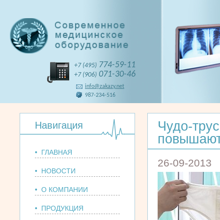
774-59-11
+7 (495)
071-30-46
+7 (906)
info@zakazy.net
987-234-516
Чудо-трус
Навигация
повышают
• ГЛАВНАЯ
26-09-2013
• НОВОСТИ
• О КОМПАНИИ
• ПРОДУКЦИЯ