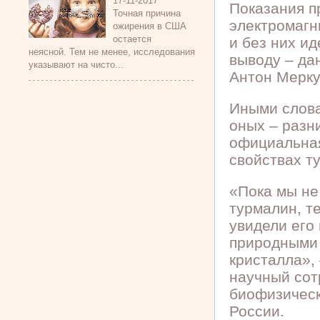
17-11-2017
Показания п
Точная причина
электромагн
ожирения в США
остается
и без них и
неясной. Тем не менее, исследования
выводу – да
указывают на чисто...
Антон Мерку
Иными слова
оных – разн
официальна
свойствах т
«Пока мы не
турмалин, те
увидели его
природными 
кристалла»,
научный сот
биофизичес
России.