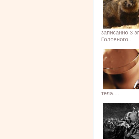
записанно 3 э
Головного...
тела....