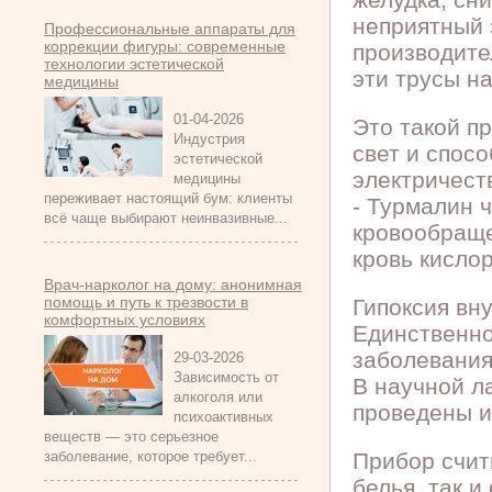
неприятный 
Профессиональные аппараты для
коррекции фигуры: современные
производите
технологии эстетической
эти трусы на
медицины
01-04-2026
Это такой п
Индустрия
свет и спос
эстетической
электричест
медицины
переживает настоящий бум: клиенты
- Турмалин 
всё чаще выбирают неинвазивные...
кровообраще
кровь кисло
Врач-нарколог на дому: анонимная
помощь и путь к трезвости в
Гипоксия вн
комфортных условиях
Единственно
заболевания
29-03-2026
Зависимость от
В научной 
алкоголя или
проведены и
психоактивных
веществ — это серьезное
заболевание, которое требует...
Прибор счит
белья, так и