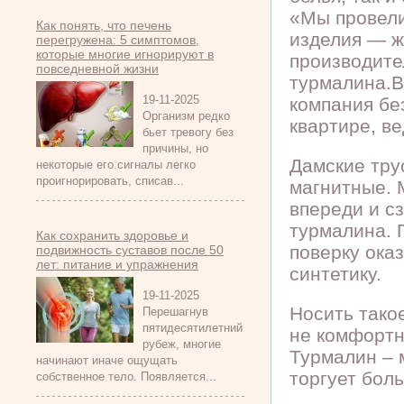
«Мы провели
Как понять, что печень
изделия — же
перегружена: 5 симптомов,
которые многие игнорируют в
производите
повседневной жизни
турмалина.В
19-11-2025
компания бе
Организм редко
квартире, в
бьет тревогу без
причины, но
Дамские трус
некоторые его сигналы легко
проигнорировать, списав...
магнитные. 
впереди и сз
турмалина. 
Как сохранить здоровье и
поверку ока
подвижность суставов после 50
лет: питание и упражнения
синтетику.
19-11-2025
Носить такое
Перешагнув
пятидесятилетний
не комфортн
рубеж, многие
Турмалин – 
начинают иначе ощущать
торгует бол
собственное тело. Появляется...