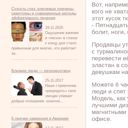
Вот, наприме
Сухость глаз: ключевые причины,
кого не хват
симптомы и современные методы
этот кусок т
эффективного лечения
- Пятнадцат
19-11-2025
болит, ноги,
Ощущение жжения
и «песка» в глазах
к концу дня стало
Продавцы ут
привычным для многих, кто работает
с турмалинов
за...
перевести е
эластан в с
Близкие люди — негромоотвод
девушкам на
25-11-2017
Можете 6 ча
Наше стремление
люди и спят 
«разрядить» свои
эмоции убивает
Модель, как
добрые отношения конечно,...
лучшими диз
магнитными 
офисе.
5 причин ожирения в Америке