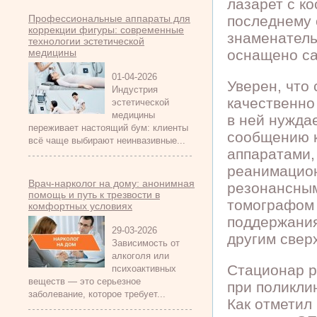
лазарет с к
Профессиональные аппараты для
последнему 
коррекции фигуры: современные
знаменател
технологии эстетической
медицины
оснащено с
01-04-2026
Уверен, что
Индустрия
качественно
эстетической
медицины
в ней нужда
переживает настоящий бум: клиенты
сообщению к
всё чаще выбирают неинвазивные...
аппаратами,
реанимацион
Врач-нарколог на дому: анонимная
резонансны
помощь и путь к трезвости в
томографом 
комфортных условиях
поддержания
29-03-2026
другим свер
Зависимость от
алкоголя или
Стационар р
психоактивных
веществ — это серьезное
при поликли
заболевание, которое требует...
Как отметил