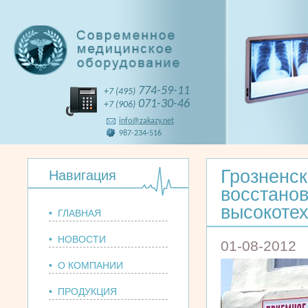
774-59-11
+7 (495)
071-30-46
+7 (906)
info@zakazy.net
987-234-516
Грозненск
Навигация
восстанов
высокоте
• ГЛАВНАЯ
• НОВОСТИ
01-08-2012
• О КОМПАНИИ
• ПРОДУКЦИЯ