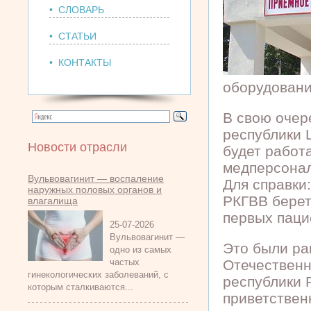
• СЛОВАРЬ
• СТАТЬИ
• КОНТАКТЫ
оборудование
В свою очер
республики 
Новости отрасли
будет работ
медперсонал
Вульвовагинит — воспаление
Для справки:
наружных половых органов и
РКГВВ берет 
влагалища
первых паци
25-07-2026
Вульвовагинит —
Это были ра
одно из самых
частых
Отечественн
гинекологических заболеваний, с
республики 
которым сталкиваются...
приветствен