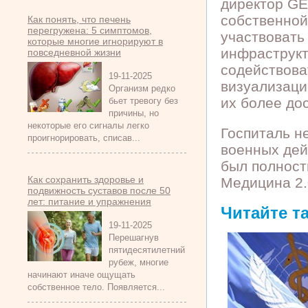
директор GE
собственной
Как понять, что печень
перегружена: 5 симптомов,
участвовать
которые многие игнорируют в
инфраструкт
повседневной жизни
содействова
19-11-2025
визуализаци
Организм редко
их более до
бьет тревогу без
причины, но
некоторые его сигналы легко
Госпиталь н
проигнорировать, списав...
военных дей
был полност
Как сохранить здоровье и
Медицина 2.
подвижность суставов после 50
лет: питание и упражнения
Читайте т
19-11-2025
Перешагнув
пятидесятилетний
рубеж, многие
начинают иначе ощущать
собственное тело. Появляется...