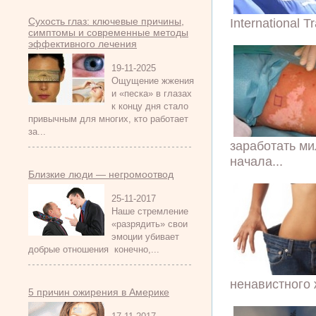
Сухость глаз: ключевые причины,
International Tr
симптомы и современные методы
эффективного лечения
19-11-2025
Ощущение жжения
и «песка» в глазах
к концу дня стало
привычным для многих, кто работает
за...
заработать ми
начала...
Близкие люди — негромоотвод
25-11-2017
Наше стремление
«разрядить» свои
эмоции убивает
добрые отношения конечно,...
ненавистного 
5 причин ожирения в Америке