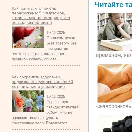
Читайте т
Как понять, что печень
перегружена: 5 симптомов,
которые многие игнорируют в
повседневной жизни
19-11-2025
Организм редко
бьет тревогу без
причины, но
некоторые его сигналы легко
временем, явл
проигнорировать, списав...
Как сохранить здоровье и
подвижность суставов после 50
лет: питание и упражнения
19-11-2025
Перешагнув
«жаворонков» 
пятидесятилетний
рубеж, многие
начинают иначе ощущать
собственное тело. Появляется...