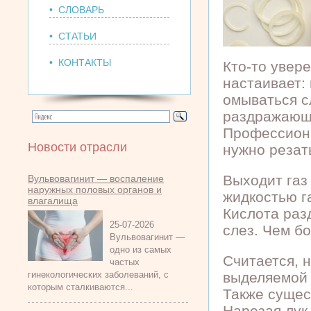
• СЛОВАРЬ
• СТАТЬИ
• КОНТАКТЫ
Кто-то увере
настаивает: 
омываться с
раздражающ
Профессиона
Новости отрасли
нужно резат
Выходит газ
Вульвовагинит — воспаление
наружных половых органов и
жидкостью г
влагалища
Кислота раз
25-07-2026
слез. Чем б
Вульвовагинит —
одно из самых
Считается, 
частых
гинекологических заболеваний, с
выделяемой 
которым сталкиваются...
Также сущес
Нарезая лук