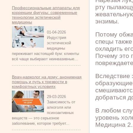
рту пылающу
Профессиональные аппараты для
коррекции фигуры: современные
жевательную
технологии эстетической
энзимы.
медицины
01-04-2026
Потому обжа
Индустрия
спецы также
эстетической
охладить его
медицины
переживает настоящий бум: клиенты
Почему это п
всё чаще выбирают неинвазивные...
повреждаете
Вследствие 
Врач-нарколог на дому: анонимная
помощь и путь к трезвости в
образующие 
комфортных условиях
смешиваются
добраться до
29-03-2026
Зависимость от
алкоголя или
В любом слу
психоактивных
уровень хол
веществ — это серьезное
заболевание, которое требует...
Медицина 2.