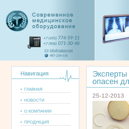
774-59-11
+7 (495)
071-30-46
+7 (906)
info@zakazy.net
987-234-516
Эксперты 
Навигация
опасен дл
• ГЛАВНАЯ
25-12-2013
• НОВОСТИ
• О КОМПАНИИ
• ПРОДУКЦИЯ