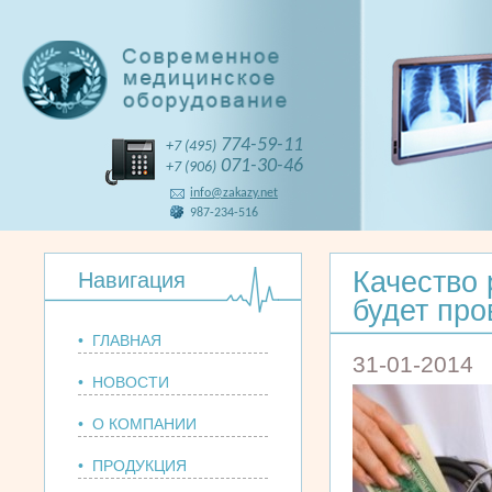
774-59-11
+7 (495)
071-30-46
+7 (906)
info@zakazy.net
987-234-516
Качество 
Навигация
будет пр
• ГЛАВНАЯ
31-01-2014
• НОВОСТИ
• О КОМПАНИИ
• ПРОДУКЦИЯ