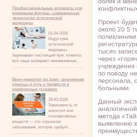
облик и ман
конфликтных
Профессиональные аппараты для
коррекции фигуры: современные
технологии эстетической
Проект буде
медицины
около 20 5 
01-04-2026
поликлиники
Индустрия
регистратур
эстетической
медицины
тысяч запис
переживает настоящий бум: клиенты
через «горя
всё чаще выбирают неинвазивные...
учреждения 
по поводу н
Врач-нарколог на дому: анонимная
персонала, 
помощь и путь к трезвости в
больными.
комфортных условиях
29-03-2026
Данный эксп
Зависимость от
аналогичной
алкоголя или
метода «Тай
психоактивных
веществ — это серьезное
выявлению к
заболевание, которое требует...
преимуществ