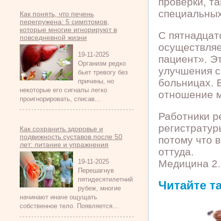
проверки, т
специальных
Как понять, что печень
перегружена: 5 симптомов,
которые многие игнорируют в
С пятнадцат
повседневной жизни
осуществляе
19-11-2025
пациент». Э
Организм редко
улучшения с
бьет тревогу без
больницах. 
причины, но
некоторые его сигналы легко
отношение м
проигнорировать, списав...
Работники р
регистратур
Как сохранить здоровье и
подвижность суставов после 50
потому что 
лет: питание и упражнения
оттуда.
19-11-2025
Медицина 2.
Перешагнув
пятидесятилетний
Читайте т
рубеж, многие
начинают иначе ощущать
собственное тело. Появляется...