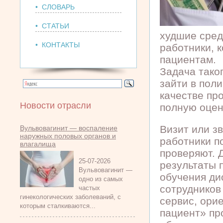
• СЛОВАРЬ
• СТАТЬИ
худшие сред
• КОНТАКТЫ
работники, 
пациентам.
Задача тако
зайти в пол
качестве пр
Новости отрасли
полную оцен
Визит или з
Вульвовагинит — воспаление
наружных половых органов и
работники по
влагалища
проверяют. 
25-07-2026
результаты 
Вульвовагинит —
обучения ди
одно из самых
сотрудников
частых
гинекологических заболеваний, с
сервис, ори
которым сталкиваются...
пациент» пр