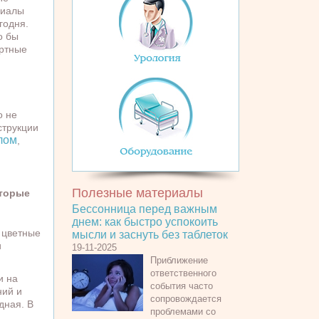
риалы
годня.
о бы
ортные
о не
струкции
лом
,
Полезные материалы
оторые
Бессонница перед важным
днем: как быстро успокоить
 цветные
мысли и заснуть без таблеток
и
19-11-2025
Приближение
ответственного
и на
события часто
ний и
сопровождается
дная. В
проблемами со