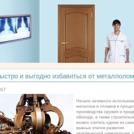
быстро и выгодно избавиться от металлоло
017
Начало активного использов
металлов и сплавов в проце
производства оружия и пред
обихода, а также строительн
можно считать одним из сам
важных этапов развития
человеческой цивилизации. 