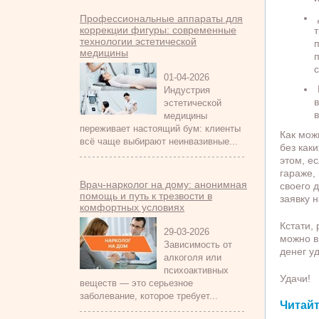
Профессиональные аппараты для
коррекции фигуры: современные
т
технологии эстетической
медицины
01-04-2026
Индустрия
эстетической
медицины
переживает настоящий бум: клиенты
Как мож
всё чаще выбирают неинвазивные...
без как
этом, е
гараже,
Врач-нарколог на дому: анонимная
своего 
помощь и путь к трезвости в
заявку 
комфортных условиях
Кстати,
29-03-2026
можно в
Зависимость от
денег у
алкоголя или
психоактивных
Удачи!
веществ — это серьезное
заболевание, которое требует...
Читайт