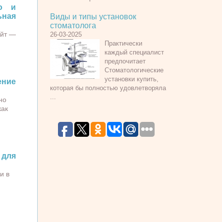
о и
ьная
Виды и типы установок
стоматолога
айт —
26-03-2025
Практически
каждый специалист
предпочитает
Стоматологические
установки купить,
ние
которая бы полностью удовлетворяла
...
но
как
 для
и в