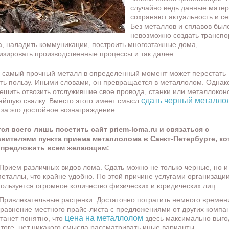
случайно ведь данные мате
сохраняют актуальность и се
Без металлов и сплавов был
невозможно создать трансп
а, наладить коммуникации, построить многоэтажные дома,
изировать производственные процессы и так далее.
 самый прочный металл в определенный момент может перестать
ть пользу. Иными словами, он превращается в металлолом. Однак
пешить отвозить отслужившие свое провода, станки или металлокон
сдать черный металло
айшую свалку. Вместо этого имеет смысл
 за это достойное вознаграждение.
ся всего лишь посетить сайт priem-loma.ru и связаться с
авителями пункта приема металлолома в Санкт-Петербурге, к
 предложить всем желающим:
Прием различных видов лома. Сдать можно не только черные, но и
металлы, что крайне удобно. По этой причине услугами организаци
пользуется огромное количество физических и юридических лиц.
Привлекательные расценки. Достаточно потратить немного времен
сравнение местного прайс-листа с предложениями от других компа
цена на металлолом
станет понятно, что
здесь максимально выго
итоге, нет никакого смысла рассматривать иные варианты.