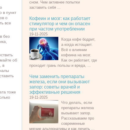
сном. Чем активнее попытки
о
заставить себя ...
 в пункт
ов о
Кофеин и мозг: как работает
ть все
стимулятор и чем он опасен
при частом употреблении
19-11-2025
в без
Когда кофе бодрит,
ика,
а когда истощает.
Всё о влиянии
ствить
кофеина на мозг.
умайте об
Как он работает, где
, в
проходит грань пользы и вреда, ...
оналы
ставить
Чем заменить препараты
железа, если они вызывают
запор: советы врачей и
ата тоже
эффективные решения
колько
19-11-2025
Что делать, если
препараты железа
вызывают запор.
Рассказываем про
современные
мягкие альтернативы и как лечить ...