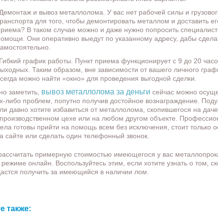
Демонтаж и вывоз металлолома. У вас нет рабочей силы и грузовог
ранспорта для того, чтобы демонтировать металлом и доставить его
приема? В таком случае можно и даже нужно попросить специалист
помощи. Они оперативно выедут по указанному адресу, дабы сдела
самостоятельно.
Гибкий график работы. Пункт приема функционирует с 9 до 20 часо
выходных. Таким образом, вне зависимости от вашего личного граф
всегда можно найти «окно» для проведения выгодной сделки.
вывоз металлолома за деньги
но заметить,
сейчас можно осуще
их-либо проблем, попутно получив достойное вознаграждение. Под
сли давно хотите избавиться от металлолома, скопившегося на даче
 производственном цехе или на любом другом объекте. Професси
дела готовы прийти на помощь всем без исключения, стоит только о
на сайте или сделать один телефонный звонок.
 рассчитать примерную стоимостью имеющегося у вас металлопрок
 режиме онлайн. Воспользуйтесь этим, если хотите узнать о том, с
дастся получить за имеющийся в наличии лом.
е также: