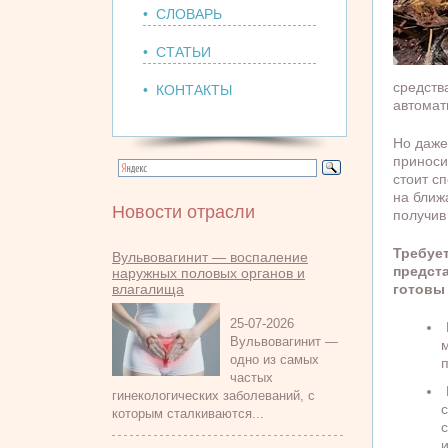
• СЛОВАРЬ
• СТАТЬИ
средств
• КОНТАКТЫ
автомат
Но даже
приноси
стоит с
на ближ
Новости отрасли
получив
Требует
Вульвовагинит — воспаление
предст
наружных половых органов и
влагалища
готовы
25-07-2026
Вульвовагинит —
одно из самых
частых
гинекологических заболеваний, с
которым сталкиваются...