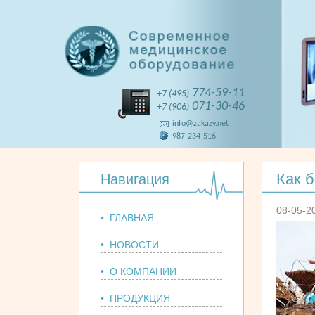
774-59-11
+7 (495)
071-30-46
+7 (906)
info@zakazy.net
987-234-516
Как 
Навигация
08-05-2
• ГЛАВНАЯ
• НОВОСТИ
• О КОМПАНИИ
• ПРОДУКЦИЯ