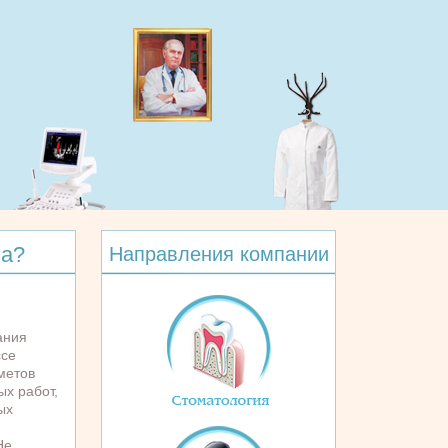
ма?
Направления компании
ания
ссе
метов
ых работ,
ых
Не