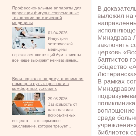
В доказател
Профессиональные аппараты для
коррекции фигуры: современные
выложил на 
технологии эстетической
направленны
медицины
исполняющей
01-04-2026
Минздрава Л
Индустрия
заключить с
эстетической
медицины
церковь «Во
переживает настоящий бум: клиенты
баптистов г
всё чаще выбирают неинвазивные...
общество «А
Лютеранская
Врач-нарколог на дому: анонимная
В рамках со
помощь и путь к трезвости в
Минздравом
комфортных условиях
подразумева
29-03-2026
поликлиника
Зависимость от
воплощение 
алкоголя или
психоактивных
среде больн
веществ — это серьезное
учреждениях
заболевание, которое требует...
библиотек с