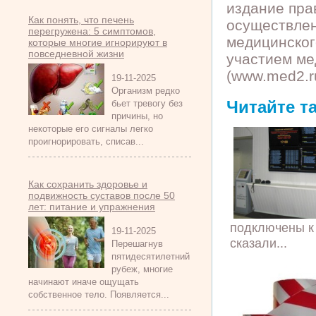
издание пра
Как понять, что печень
осуществлен
перегружена: 5 симптомов,
медицинског
которые многие игнорируют в
повседневной жизни
участием ме
(www.med2.r
19-11-2025
Организм редко
Читайте т
бьет тревогу без
причины, но
некоторые его сигналы легко
проигнорировать, списав...
Как сохранить здоровье и
подвижность суставов после 50
лет: питание и упражнения
подключены к 
19-11-2025
сказали...
Перешагнув
пятидесятилетний
рубеж, многие
начинают иначе ощущать
собственное тело. Появляется...