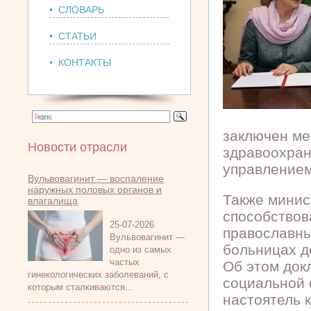
• СЛОВАРЬ
• СТАТЬИ
• КОНТАКТЫ
заключен ме
Новости отрасли
здравоохра
управлением
Вульвовагинит — воспаление
наружных половых органов и
Также минис
влагалища
способствов
25-07-2026
православны
Вульвовагинит —
больницах д
одно из самых
частых
Об этом док
гинекологических заболеваний, с
социальной 
которым сталкиваются...
настоятель 