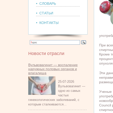
• СЛОВАРЬ
• СТАТЬИ
• КОНТАКТЫ
употреб
При все
спиртны
Новости отрасли
Кроме т
процент
опухоля
Вульвовагинит — воспаление
наружных половых органов и
влагалища
Эти дан
неправи
25-07-2026
размещен
Вульвовагинит —
одно из самых
Ученые 
частых
употреб
гинекологических заболеваний, с
новообр
которым сталкиваются...
Council
спиртно