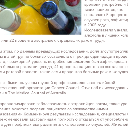
времени употребляли 
таких пациентов, что
составляет 5 проценто
случаев рака, зафикс
в 2005 году.
Исследователи узнали,
алкоголь в лишних кол
ляли 22 процента австралиек, страдавших раком груди.
м этом, по данным предыдущих исследований, доля злоупотребл
м в этой группе больных составляла от трех до одиннадцати проце
ого, чрезмерный уровень потребления алкоголя был зафиксирован 
а больных раком пищевода, 41 процента пациентов со злокачеств
ми ротовой полости, также семи процентов больных раком желудка
ные были получены группой профессионалов австралийской
тельственной организации Cancer Council. Отчет об их исследован
 в The Medical Journal of Australia.
проанализировали заболеваемость австралийцев раком, также уро
ления алкоголя посреди пациентов со злокачественными
азованиями.Комментируя результаты исследования, специалисты 
 рекомендовали австралийцам полностью отказаться от употреблен
го для профилактики развития злокачественных опухолей. Жителей