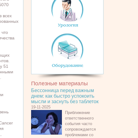
5070
в всех
ированных
 что
ичества
яющих
нтов.
у 51
енными
.
Полезные материалы
Бессонница перед важным
ии
днем: как быстро успокоить
мысли и заснуть без таблеток
19-11-2025
вень
Приближение
ответственного
Cancer
события часто
ия
сопровождается
,
проблемами со