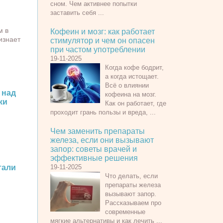
сном. Чем активнее попытки
заставить себя ...
м в
Кофеин и мозг: как работает
изнает
стимулятор и чем он опасен
при частом употреблении
19-11-2025
Когда кофе бодрит,
а когда истощает.
Всё о влиянии
над
кофеина на мозг.
ки
Как он работает, где
проходит грань пользы и вреда, ...
Чем заменить препараты
железа, если они вызывают
запор: советы врачей и
эффективные решения
тали
19-11-2025
Что делать, если
препараты железа
вызывают запор.
Рассказываем про
современные
мягкие альтернативы и как лечить ...