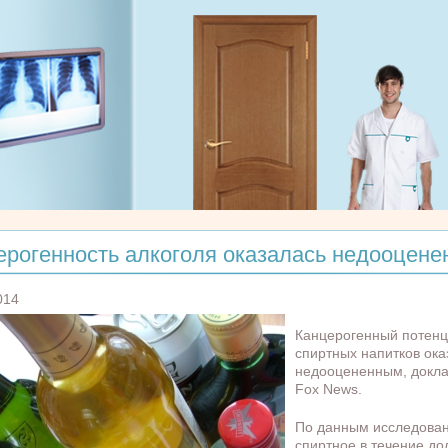
ерогенность алкоголя оказалась недооцене
014
Канцерогенный потен
спиртных напитков ока
недооцененным, докл
Fox News.
По данным исследован
спиртное в течение до