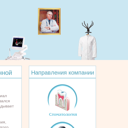
нной
Направления компании
циал
зался
адывает
ия,
лгого