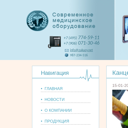
774-59-11
+7 (495)
071-30-46
+7 (906)
info@zakazy.net
987-234-516
Канц
Навигация
15-01-2
• ГЛАВНАЯ
• НОВОСТИ
• О КОМПАНИИ
• ПРОДУКЦИЯ