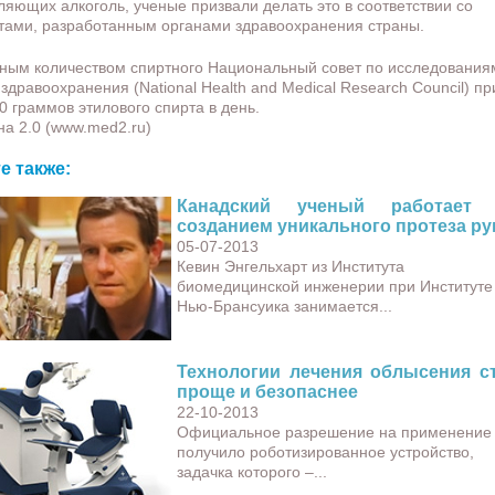
ляющих алкоголь, ученые призвали делать это в соответствии со
тами, разработанным органами здравоохранения страны.
ным количеством спиртного Национальный совет по исследования
 здравоохранения (National Health and Medical Research Council) пр
0 граммов этилового спирта в день.
а 2.0 (www.med2.ru)
е также:
Канадский ученый работает 
созданием уникального протеза ру
05-07-2013
Кевин Энгельхарт из Института
биомедицинской инженерии при Институте
Нью-Брансуика занимается...
Технологии лечения облысения с
проще и безопаснее
22-10-2013
Официальное разрешение на применение
получило роботизированное устройство,
задачка которого –...