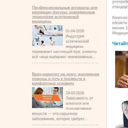
употреб
стандар
Профессиональные аппараты для
коррекции фигуры: современные
технологии эстетической
Безопас
медицины
области
менее 1
01-04-2026
Медицин
Индустрия
эстетической
Читайт
медицины
переживает настоящий бум: клиенты
всё чаще выбирают неинвазивные...
Врач-нарколог на дому: анонимная
помощь и путь к трезвости в
комфортных условиях
29-03-2026
Зависимость от
алкоголя или
психоактивных
веществ — это серьезное
заболевание, которое требует...