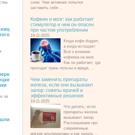
ства.
сном. Чем активнее попытки
заставить себя ...
Кофеин и мозг: как работает
стимулятор и чем он опасен
ьниц
при частом употреблении
ого
19-11-2025
Когда кофе бодрит,
а когда истощает.
а
Всё о влиянии
кофеина на мозг.
Как он работает, где
проходит грань пользы и вреда, ...
ере
Чем заменить препараты
цке
железа, если они вызывают
зки
запор: советы врачей и
эффективные решения
ю за
19-11-2025
Что делать, если
препараты железа
вызывают запор.
ашли
Рассказываем про
современные
мягкие альтернативы и как лечить ...