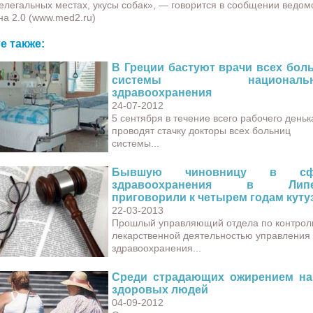
нелегальных местах, укусы собак», — говорится в сообщении ведом
а 2.0 (www.med2.ru)
е также:
В Греции бастуют врачи всех бол
системы национальн
здравоохранения
24-07-2012
5 сентября в течение всего рабочего деньк
проводят стачку докторы всех больниц
системы...
Бывшую чиновницу в сф
здравоохранения в Липе
приговорили к четырем годам куту
22-03-2013
Прошлый управляющий отдела по контрол
лекарственной деятельностью управления
здравоохранения...
Среди страдающих ожирением н
здоровых людей
04-09-2012