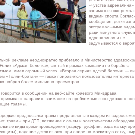
«чувства адреналина» 
заниматься экстремал
видами спорта.Согласн
сообщения, детки зан
экстремальными видам
ради минутного «чувст
адреналина» и не
задумываются о вероя
.
льной рекламе неоднократно прибегало и Министерство здравоох
 Ролик «Адская белочка», снятый в рамках кампании по борьбе с
измом, имел огромный успех. «Вторая серия» адской белочки — ви
ем «Толян-братан» — также понравился пользователям интернета 
лю набрал более миллиона просмотров.
 говорится в сообщении на веб-сайте краевого Минздрава.
 призывают направить внимание на проблемные зоны детского пов
ющие травмы.
ередкие предпосылки травм представлены в каждом из видеосюже
но: травмы при ДТП, воззвание с огнем и электрическим оборудов
альные виды времяпровождения (паркур, руффинг, езда на скутере
 защиты), падение деток из окон при опоре на москитную сетку, ны