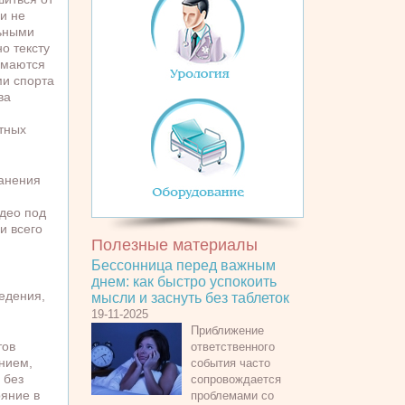
и не
ьными
о тексту
имаются
и спорта
ва
тных
ранения
део под
и всего
Полезные материалы
Бессонница перед важным
днем: как быстро успокоить
едения,
мысли и заснуть без таблеток
19-11-2025
Приближение
тов
ответственного
анием,
события часто
 без
сопровождается
ряние в
проблемами со