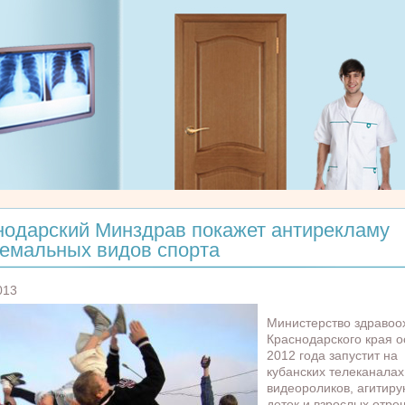
нодарский Минздрав покажет антирекламу
ремальных видов спорта
013
Министерство здравоо
Краснодарского края 
2012 года запустит на
кубанских телеканалах
видеороликов, агитир
деток и взрослых отре