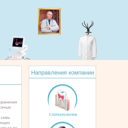
Направления компании
хранения
осенью
 семь
ующих
шиться от