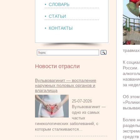
• СЛОВАРЬ
• СТАТЬИ
• КОНТАКТЫ
травмах
К социа
Новости отрасли
России.
алкогол
названи
Вульвовагинит — воспаление
за неде
наружных половых органов и
влагалища
Об этом
25-07-2026
«Ролики
Вульвовагинит —
вызыва
одно из самых
частых
Более н
гинекологических заболеваний, с
раздель
которым сталкиваются...
экстрем
средств