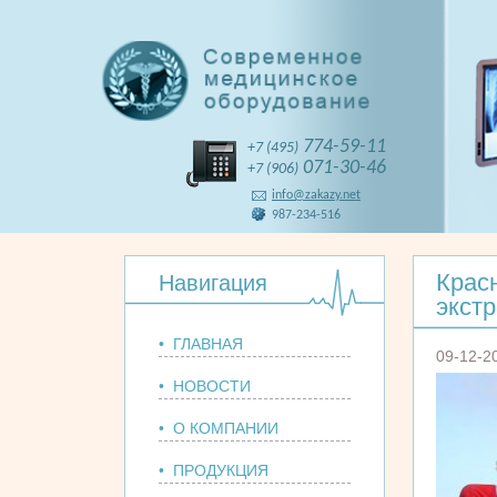
774-59-11
+7 (495)
071-30-46
+7 (906)
info@zakazy.net
987-234-516
Крас
Навигация
экст
• ГЛАВНАЯ
09-12-2
• НОВОСТИ
• О КОМПАНИИ
• ПРОДУКЦИЯ