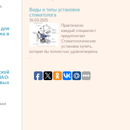
а,
Виды и типы установок
стоматолога
26-03-2025
Практически
 для
каждый специалист
на в
предпочитает
Стоматологические
установки купить,
которая бы полностью удовлетворяла
y
...
кой
МАО-
овых
кая