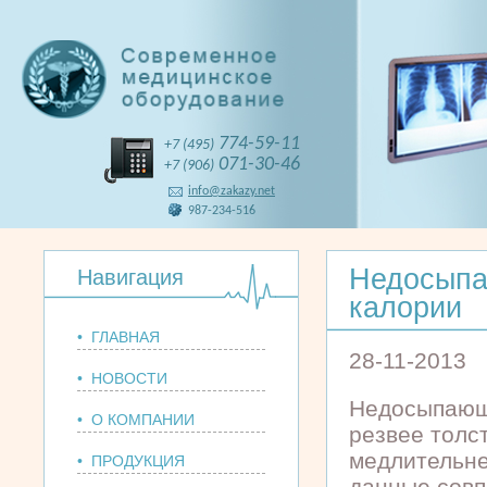
774-59-11
+7 (495)
071-30-46
+7 (906)
info@zakazy.net
987-234-516
Недосыпа
Навигация
калории
• ГЛАВНАЯ
28-11-2013
• НОВОСТИ
Недосыпающ
• О КОМПАНИИ
резвее толс
медлительне
• ПРОДУКЦИЯ
данные совп