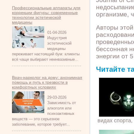
недосыпание
Профессиональные аппараты для
коррекции фигуры: современные
организме, ч
технологии эстетической
медицины
Авторы этой
01-04-2026
расходовани
Индустрия
проведенных
эстетической
бессонная н
медицины
переживает настоящий бум: клиенты
энергии от 
всё чаще выбирают неинвазивные...
Читайте т
Врач-нарколог на дому: анонимная
помощь и путь к трезвости в
комфортных условиях
29-03-2026
Зависимость от
алкоголя или
психоактивных
веществ — это серьезное
видах спорта, 
заболевание, которое требует...