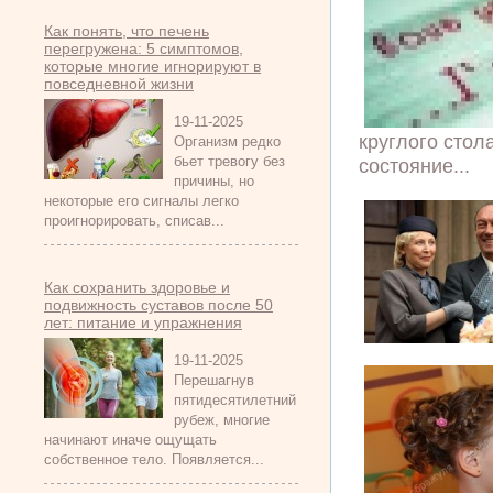
Как понять, что печень
перегружена: 5 симптомов,
которые многие игнорируют в
повседневной жизни
19-11-2025
круглого стол
Организм редко
бьет тревогу без
состояние...
причины, но
некоторые его сигналы легко
проигнорировать, списав...
Как сохранить здоровье и
подвижность суставов после 50
лет: питание и упражнения
19-11-2025
Перешагнув
пятидесятилетний
рубеж, многие
начинают иначе ощущать
собственное тело. Появляется...