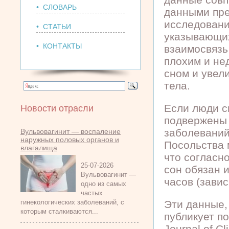
• СЛОВАРЬ
данными пр
исследовани
• СТАТЬИ
указывающи
• КОНТАКТЫ
взаимосвязь
плохим и не
сном и увел
тела.
Если люди с
Новости отрасли
подвержены 
заболеваний
Вульвовагинит — воспаление
наружных половых органов и
Посольства 
влагалища
что согласн
25-07-2026
сон обязан 
Вульвовагинит —
часов (завис
одно из самых
частых
гинекологических заболеваний, с
Эти данные,
которым сталкиваются...
публикует п
Journal of Cl