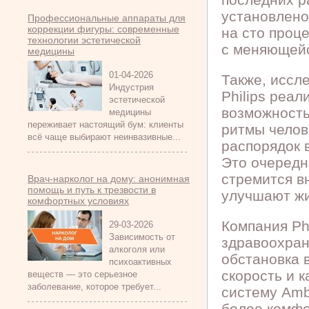
установлено
Профессиональные аппараты для
коррекции фигуры: современные
на сто проц
технологии эстетической
с меняющейс
медицины
01-04-2026
Также, иссл
Индустрия
Philips реа
эстетической
возможность
медицины
переживает настоящий бум: клиенты
ритмы челов
всё чаще выбирают неинвазивные...
распорядок в
Это очередно
стремится в
Врач-нарколог на дому: анонимная
помощь и путь к трезвости в
улучшают жи
комфортных условиях
Компания Phi
29-03-2026
Зависимость от
здравоохран
алкоголя или
обстановка в
психоактивных
скорость и 
веществ — это серьезное
заболевание, которое требует...
систему Amb
более комфо