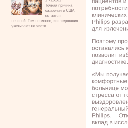
пациентов и
17-11-2017
Точная причина
потребности
ожирения в США
клинических
остается
Philips раз
неясной. Тем не менее, исследования
указывают на чисто...
для излечен
Поэтому про
оставались 
позволит из
диагностике
«Мы получае
комфортные 
больнице мо
стресса от г
выздоровлен
генеральный
Philips. – О
вклад в исс