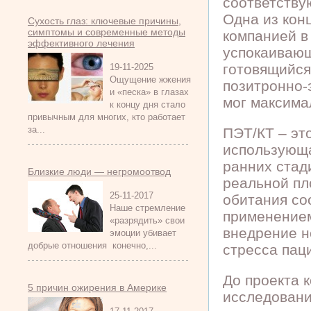
соответству
Одна из кон
Сухость глаз: ключевые причины,
симптомы и современные методы
компанией в
эффективного лечения
успокаивающ
готовящийся
19-11-2025
Ощущение жжения
позитронно-
и «песка» в глазах
мог максима
к концу дня стало
привычным для многих, кто работает
за...
ПЭТ/КТ – эт
использующа
ранних стад
Близкие люди — негромоотвод
реальной пл
25-11-2017
обитания со
Наше стремление
применением
«разрядить» свои
внедрение н
эмоции убивает
добрые отношения конечно,...
стресса пац
До проекта 
5 причин ожирения в Америке
исследовани