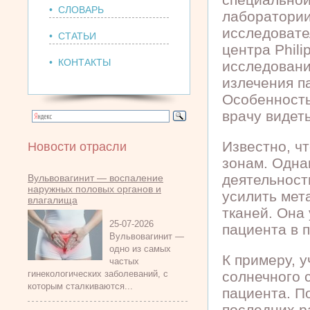
• СЛОВАРЬ
лаборатории
исследовате
• СТАТЬИ
центра Phili
• КОНТАКТЫ
исследовани
излечения п
Особенность
врачу видет
Известно, ч
Новости отрасли
зонам.
Однак
деятельност
Вульвовагинит — воспаление
наружных половых органов и
усилить мет
влагалища
тканей. Она
25-07-2026
пациента в 
Вульвовагинит —
одно из самых
К примеру, у
частых
гинекологических заболеваний, с
солнечного 
которым сталкиваются...
пациента. П
последних р