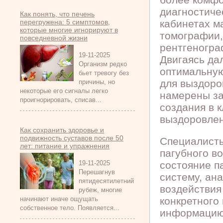
диагностиче
Как понять, что печень
перегружена: 5 симптомов,
кабинетах м
которые многие игнорируют в
томографии,
повседневной жизни
рентгеногра
19-11-2025
Двигаясь да
Организм редко
оптимальную
бьет тревогу без
для выздоро
причины, но
некоторые его сигналы легко
намерены за
проигнорировать, списав...
создания в 
выздоровлен
Как сохранить здоровье и
подвижность суставов после 50
Специалисты
лет: питание и упражнения
пагубного в
19-11-2025
состояние п
Перешагнув
систему, ан
пятидесятилетний
воздействия
рубеж, многие
начинают иначе ощущать
конкретного
собственное тело. Появляется...
информацию 