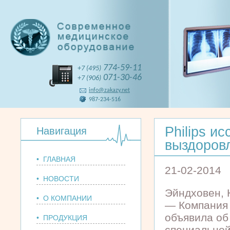
774-59-11
+7 (495)
071-30-46
+7 (906)
info@zakazy.net
987-234-516
Philips и
Навигация
выздоров
• ГЛАВНАЯ
21-02-2014
• НОВОСТИ
Эйндховен,
• О КОМПАНИИ
— Компания 
объявила об
• ПРОДУКЦИЯ
специально