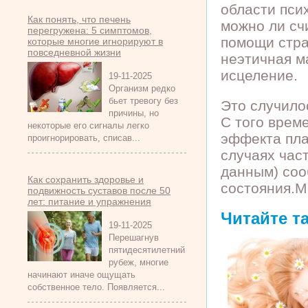
области пси
Как понять, что печень
можно ли сч
перегружена: 5 симптомов,
помощи стра
которые многие игнорируют в
повседневной жизни
неэтичная м
исцеление.
19-11-2025
Организм редко
бьет тревогу без
Это случилос
причины, но
С того врем
некоторые его сигналы легко
эффекта пла
проигнорировать, списав...
случаях час
данным) соо
Как сохранить здоровье и
состояния.М
подвижность суставов после 50
лет: питание и упражнения
Читайте т
19-11-2025
Перешагнув
пятидесятилетний
рубеж, многие
начинают иначе ощущать
собственное тело. Появляется...