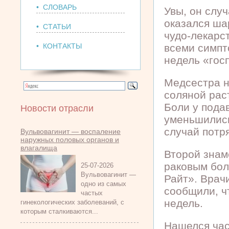
• СЛОВАРЬ
Увы, он слу
оказался ша
• СТАТЬИ
чудо-лекарс
• КОНТАКТЫ
всеми симпт
недель «гос
Медсестра н
соляной раст
Боли у пода
Новости отрасли
уменьшились
случай потр
Вульвовагинит — воспаление
наружных половых органов и
влагалища
Второй знам
раковым бол
25-07-2026
Вульвовагинит —
Райт». Врач
одно из самых
сообщили, ч
частых
недель.
гинекологических заболеваний, с
которым сталкиваются...
Нашелся час