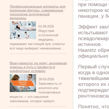
при помощи 
Профессиональные аппараты для
некоторое к
коррекции фигуры: современные
технологии эстетической
панацеи, у 
медицины
Эффект закл
01-04-2026
Индустрия
испытывают 
эстетической
псевдолекарс
медицины
истинное.
переживает настоящий бум: клиенты
всё чаще выбирают неинвазивные...
Haaretz обр
официально 
Врач-нарколог на дому: анонимная
Первый случ
помощь и путь к трезвости в
комфортных условиях
когда в одно
тяжелейшими
29-03-2026
которого их
Зависимость от
алкоголя или
подтверждал
психоактивных
рентгеновски
веществ — это серьезное
заболевание, которое требует...
Понятно, чт