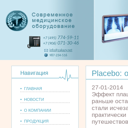
774-59-11
+7 (495)
071-30-46
+7 (906)
info@zakazy.net
987-234-516
Placebo: 
Навигация
27-01-2014
• ГЛАВНАЯ
Эффект плац
• НОВОСТИ
раньше оста
стали исчез
• О КОМПАНИИ
практически
путешествов
• ПРОДУКЦИЯ