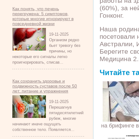
работы на з
(60%), за н
Как понять, что печень
перегружена: 5 симптомов,
Гонконг.
которые многие игнорируют в
повседневной жизни
Наша родина
19-11-2025
посетовали н
Организм редко
Австралии, 
бьет тревогу без
Берегите сво
причины, но
некоторые его сигналы легко
Медицина 2.
проигнорировать, списав...
Читайте т
Как сохранить здоровье и
подвижность суставов после 50
лет: питание и упражнения
19-11-2025
Перешагнув
пятидесятилетний
рубеж, многие
начинают иначе ощущать
на брифинге в
собственное тело. Появляется...