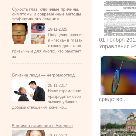
Сухость глаз: ключевые причины,
симптомы и современные методы
эффективного лечения
19-11-2025
Ощущение жжения
01 ноября 201
и «песка» в глазах
Управления Ро
к концу дня стало
привычным для многих, кто работает
за...
Близкие люди — негромоотвод
25-11-2017
Наше стремление
«разрядить» свои
средство...
эмоции убивает
добрые отношения конечно,...
5 причин ожирения в Америке