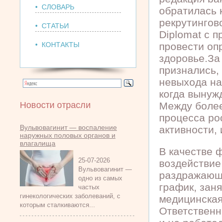
• СЛОВАРЬ
обратилась 
рекрутингов
• СТАТЬИ
Diplomat с 
• КОНТАКТЫ
провести оп
здоровье.За
признались,
невыхода на
когда вынуж
Новости отрасли
Между более
процесса ро
Вульвовагинит — воспаление
активности, 
наружных половых органов и
влагалища
В качестве 
25-07-2026
воздействие
Вульвовагинит —
раздражающи
одно из самых
график, зан
частых
гинекологических заболеваний, с
медицинская
которым сталкиваются...
Ответственн