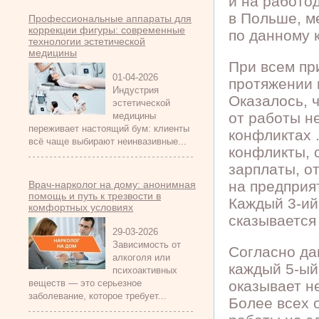
и на работо
в Польше, м
Профессиональные аппараты для
коррекции фигуры: современные
по данному 
технологии эстетической
медицины
При всем пр
01-04-2026
протяжении 
Индустрия
Оказалось, 
эстетической
от работы н
медицины
переживает настоящий бум: клиенты
конфликтах 
всё чаще выбирают неинвазивные...
конфликты, 
зарплаты, о
на предприя
Врач-нарколог на дому: анонимная
помощь и путь к трезвости в
Каждый 3-ий
комфортных условиях
сказывается 
29-03-2026
Зависимость от
Согласно да
алкоголя или
каждый 5-ый
психоактивных
веществ — это серьезное
оказывает н
заболевание, которое требует...
Более всех 