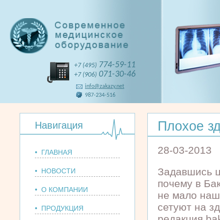
774-59-11
+7 (495)
071-30-46
+7 (906)
info@zakazy.net
987-234-516
Плохое зд
Навигация
28-03-2013
• ГЛАВНАЯ
Задавшись ц
• НОВОСТИ
почему в Ба
• О КОМПАНИИ
не мало на
сетуют на з
• ПРОДУКЦИЯ
редакция ba