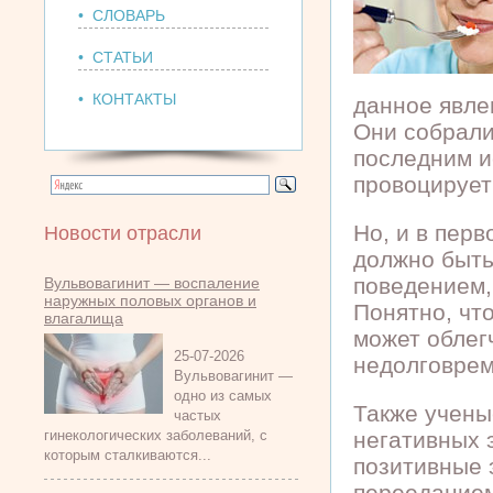
• СЛОВАРЬ
• СТАТЬИ
• КОНТАКТЫ
данное явле
Они собрали 
последним и
провоцирует
Но, и в перв
Новости отрасли
должно быть
поведением, 
Вульвовагинит — воспаление
наружных половых органов и
Понятно, чт
влагалища
может облег
25-07-2026
недолговрем
Вульвовагинит —
одно из самых
Также учены
частых
гинекологических заболеваний, с
негативных 
которым сталкиваются...
позитивные 
перееданием