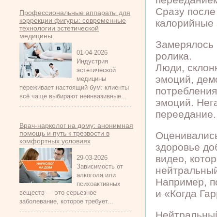
Сразу после
Профессиональные аппараты для
коррекции фигуры: современные
калорийные 
технологии эстетической
медицины
Замерялось 
01-04-2026
ролика.
Индустрия
Люди, склон
эстетической
эмоций, дем
медицины
переживает настоящий бум: клиенты
потребления
всё чаще выбирают неинвазивные...
эмоций. Нег
переедание.
Врач-нарколог на дому: анонимная
помощь и путь к трезвости в
Оценивались
комфортных условиях
здоровье до
видео, кото
29-03-2026
Зависимость от
нейтральный
алкоголя или
Например, п
психоактивных
и «Когда Га
веществ — это серьезное
заболевание, которое требует...
Нейтральный