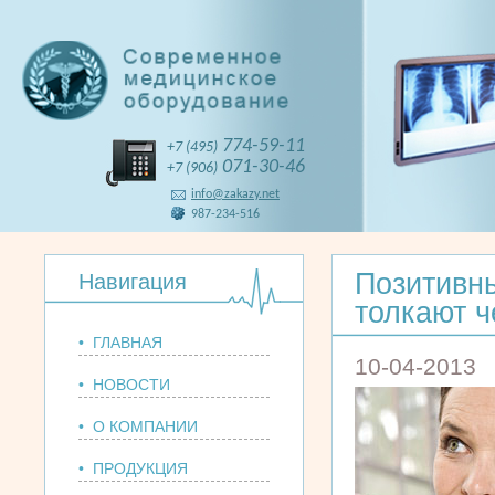
774-59-11
+7 (495)
071-30-46
+7 (906)
info@zakazy.net
987-234-516
Позитивн
Навигация
толкают ч
• ГЛАВНАЯ
10-04-2013
• НОВОСТИ
• О КОМПАНИИ
• ПРОДУКЦИЯ