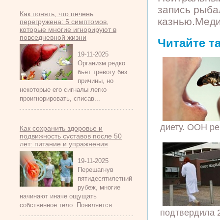
запись рыба
Как понять, что печень
казнью.Меди
перегружена: 5 симптомов,
которые многие игнорируют в
повседневной жизни
Читайте т
19-11-2025
Организм редко
бьет тревогу без
причины, но
некоторые его сигналы легко
проигнорировать, списав...
диету. ООН ре
Как сохранить здоровье и
подвижность суставов после 50
лет: питание и упражнения
19-11-2025
Перешагнув
пятидесятилетний
рубеж, многие
начинают иначе ощущать
собственное тело. Появляется...
подтвердила 