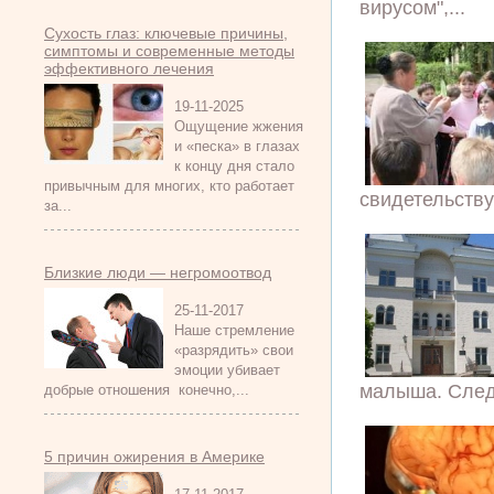
вирусом",...
Сухость глаз: ключевые причины,
симптомы и современные методы
эффективного лечения
19-11-2025
Ощущение жжения
и «песка» в глазах
к концу дня стало
привычным для многих, кто работает
свидетельствую
за...
Близкие люди — негромоотвод
25-11-2017
Наше стремление
«разрядить» свои
эмоции убивает
малыша. След
добрые отношения конечно,...
5 причин ожирения в Америке