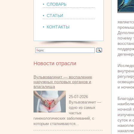
• СЛОВАРЬ
• СТАТЬИ
являетс
• КОНТАКТЫ
промышл
Дополни
почему 
восстан
поддерж
дегенер
Новости отрасли
Исследо
внутрен
регулир
Вульвовагинит — воспаление
наружных половых органов и
освещен
влагалища
и ночно
25-07-2026
Благода
Вульвовагинит —
наиболе
одно из самых
ночной 
частых
излучен
гинекологических заболеваний, с
суток и
которым сталкиваются...
накопле
накапли