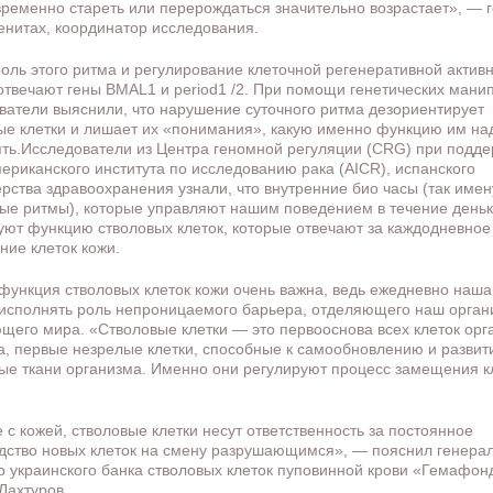
ременно стареть или перерождаться значительно возрастает», — 
енитах, координатор исследования.
роль этого ритма и регулирование клеточной регенеративной актив
отвечают гены BMAL1 и period1 /2. При помощи генетических мани
ватели выяснили, что нарушение суточного ритма дезориентирует
ые клетки и лишает их «понимания», какую именно функцию им на
ть.Исследователи из Центра геномной регуляции (CRG) при подде
риканского института по исследованию рака (AICR), испанского
рства здравоохранения узнали, что внутренние био часы (так име
ые ритмы), которые управляют нашим поведением в течение деньк
уют функцию стволовых клеток, которые отвечают за каждодневное
ние клеток кожи.
функция стволовых клеток кожи очень важна, ведь ежедневно наша
исполнять роль непроницаемого барьера, отделяющего наш орган
щего мира. «Стволовые клетки — это первооснова всех клеток орг
а, первые незрелые клетки, способные к самообновлению и развит
ые ткани организма. Именно они регулируют процесс замещения к
е с кожей, стволовые клетки несут ответственность за постоянное
дство новых клеток на смену разрушающимся», — пояснил генера
р украинского банка стволовых клеток пуповинной крови «Гемафон
Лахтуров.