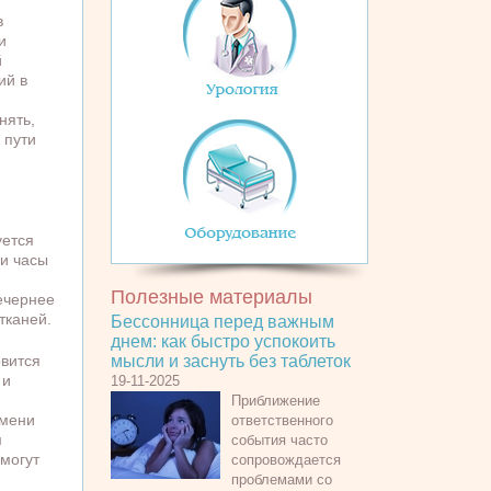
в
и
й
ий в
нять,
 пути
уется
и часы
Полезные материалы
вечернее
тканей.
Бессонница перед важным
днем: как быстро успокоить
овится
мысли и заснуть без таблеток
 и
19-11-2025
Приближение
емени
ответственного
м
события часто
 могут
сопровождается
проблемами со