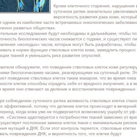
Кроме клеточного старения, нарушения 
суточном ритме значительно увеличивал
вероятность развития рака кожи, которы
я одним из наиболее часто встречаемых онкологических заболеван
енно развитых обществах.
тельные исследования будут необходимы в дальнейшем, чтобы по
точность биологических часов снижается с годами, и существуют ли
овления «молодых» часов, которые могут быть разработаны, чтобы
ивать в норме функции стволовых клеток кожи, замедлить процесс
ации тканей и уменьшить риск развития опухолей.
ватели обнаружили, что поведение стволовых клеток кожи регулир
ними биологическими часами, реагирующими на суточный ритм. Эт
уют поведение стволовых клеток таким макаром, что во время пика
ности клетки способны оградить себя от вредного излучения, а в 
е время они отвечают за деление и восстановление поврежденных 
ря соблюдению суточного ритма активность стволовых клеток стан
е эффективной, потому что деление клеток происходит в вечерний
период, когда кожа уже не подвергается возможному ущербу от уф-
ия. «Система адаптируется к потребностям тканей зависимо от вр
 существует постоянная замена клеток ткани с минимальным риско
ния мутаций в ДНК. Если этот контроль теряется, стволовые клетки
вать повреждения ДНК, и вероятность того, что клетки будут