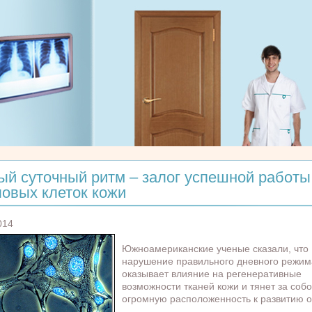
ый суточный ритм – залог успешной работы
ловых клеток кожи
014
Южноамериканские ученые сказали, что
нарушение правильного дневного режим
оказывает влияние на регенеративные
возможности тканей кожи и тянет за соб
огромную расположенность к развитию о