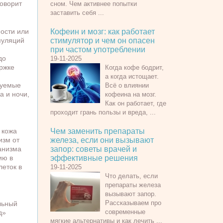
говорит
сном. Чем активнее попытки
заставить себя ...
ности или
Кофеин и мозг: как работает
пуляций
стимулятор и чем он опасен
при частом употреблении
до
19-11-2025
ржке
Когда кофе бодрит,
а когда истощает.
нуемые
Всё о влиянии
а и ночи,
кофеина на мозг.
Как он работает, где
проходит грань пользы и вреда, ...
 кожа
Чем заменить препараты
изм от
железа, если они вызывают
анизма
запор: советы врачей и
ию в
эффективные решения
леток в
19-11-2025
Что делать, если
препараты железа
вызывают запор.
Рассказываем про
льный
современные
д»
мягкие альтернативы и как лечить ...