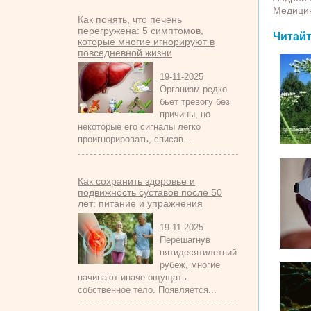
Медицин
Как понять, что печень
перегружена: 5 симптомов,
Читайт
которые многие игнорируют в
повседневной жизни
19-11-2025
Организм редко
бьет тревогу без
причины, но
некоторые его сигналы легко
проигнорировать, списав...
Как сохранить здоровье и
подвижность суставов после 50
лет: питание и упражнения
19-11-2025
Перешагнув
пятидесятилетний
рубеж, многие
начинают иначе ощущать
собственное тело. Появляется...