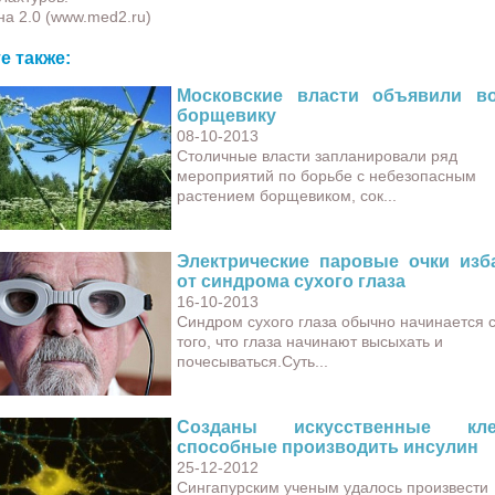
а 2.0 (www.med2.ru)
е также:
Московские власти объявили в
борщевику
08-10-2013
Столичные власти запланировали ряд
мероприятий по борьбе с небезопасным
растением борщевиком, сок...
Электрические паровые очки изб
от синдрома сухого глаза
16-10-2013
Синдром сухого глаза обычно начинается 
того, что глаза начинают высыхать и
почесываться.Суть...
Созданы искусственные клет
способные производить инсулин
25-12-2012
Сингапурским ученым удалось произвести