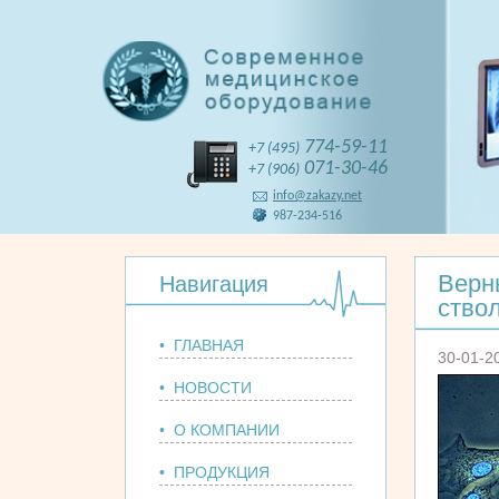
774-59-11
+7 (495)
071-30-46
+7 (906)
info@zakazy.net
987-234-516
Верн
Навигация
ство
• ГЛАВНАЯ
30-01-2
• НОВОСТИ
• О КОМПАНИИ
• ПРОДУКЦИЯ