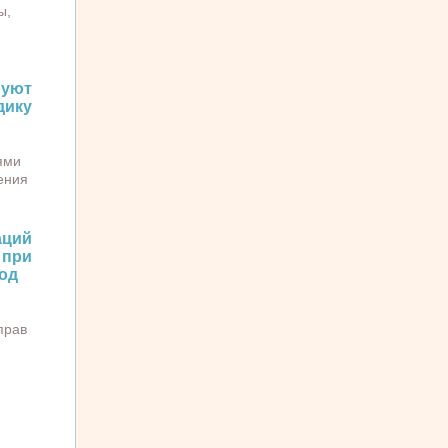
ы,
уют
ику
ями
ения
аций
при
од
прав