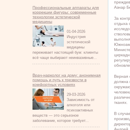
преждев
Азнар Б
Профессиональные аппараты для
коррекции фигуры: современные
технологии эстетической
За конт
медицины
отдыха 
исследо
01-04-2026
стволов
Индустрия
выполня
эстетической
Южноаме
медицины
Министе
переживает настоящий бум: клиенты
циркадн
всё чаще выбирают неинвазивные...
регулир
обновле
Врач-нарколог на дому: анонимная
Верная 
помощь и путь к трезвости в
должна 
комфортных условиях
окружаю
человек
29-03-2026
различн
Зависимость от
тканях.
алкоголя или
психоактивных
В случа
веществ — это серьезное
произво
заболевание, которое требует...
директо
Андрей 