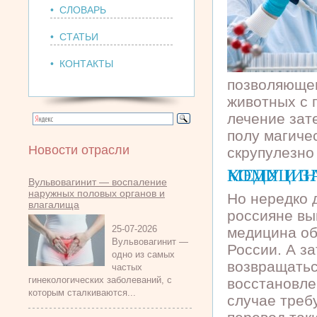
• СЛОВАРЬ
• СТАТЬИ
• КОНТАКТЫ
позволяющег
животных с 
лечение зате
полу магиче
Новости отрасли
скрупулезно
КОМУ И ЗАЧЕМ НЕОБХ
Вульвовагинит — воспаление
наружных половых органов и
Но нередко 
влагалища
россияне вы
25-07-2026
медицина об
Вульвовагинит —
России. А з
одно из самых
возвращатьс
частых
гинекологических заболеваний, с
восстановле
которым сталкиваются...
случае треб