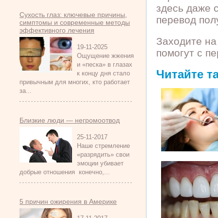
здесь даже 
Сухость глаз: ключевые причины,
перевод пол
симптомы и современные методы
эффективного лечения
Заходите на 
19-11-2025
помогут с п
Ощущение жжения
и «песка» в глазах
Читайте т
к концу дня стало
привычным для многих, кто работает
за...
Близкие люди — негромоотвод
25-11-2017
Наше стремление
«разрядить» свои
эмоции убивает
добрые отношения конечно,...
5 причин ожирения в Америке