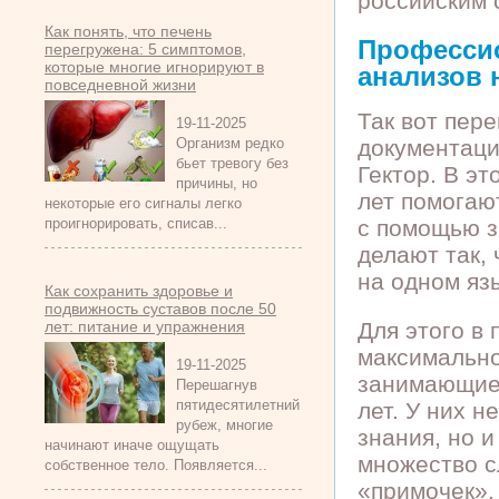
российским 
Как понять, что печень
Професси
перегружена: 5 симптомов,
которые многие игнорируют в
анализов 
повседневной жизни
Так вот пер
19-11-2025
документаци
Организм редко
бьет тревогу без
Гектор. В э
причины, но
лет помогаю
некоторые его сигналы легко
с помощью з
проигнорировать, списав...
делают так,
на одном яз
Как сохранить здоровье и
подвижность суставов после 50
Для этого в
лет: питание и упражнения
максимальн
19-11-2025
занимающиес
Перешагнув
пятидесятилетний
лет. У них 
рубеж, многие
знания, но 
начинают иначе ощущать
множество с
собственное тело. Появляется...
«примочек».