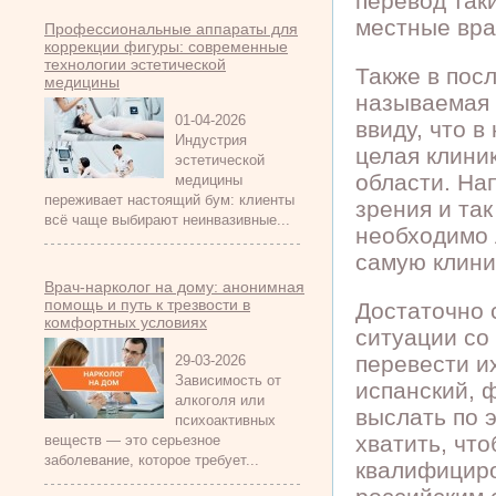
перевод так
местные вра
Профессиональные аппараты для
коррекции фигуры: современные
технологии эстетической
Также в пос
медицины
называемая 
01-04-2026
ввиду, что в
Индустрия
целая клини
эстетической
области. На
медицины
переживает настоящий бум: клиенты
зрения и так
всё чаще выбирают неинвазивные...
необходимо 
самую клини
Врач-нарколог на дому: анонимная
помощь и путь к трезвости в
Достаточно 
комфортных условиях
ситуации со
перевести и
29-03-2026
Зависимость от
испанский, 
алкоголя или
выслать по 
психоактивных
хватить, чт
веществ — это серьезное
заболевание, которое требует...
квалифициро