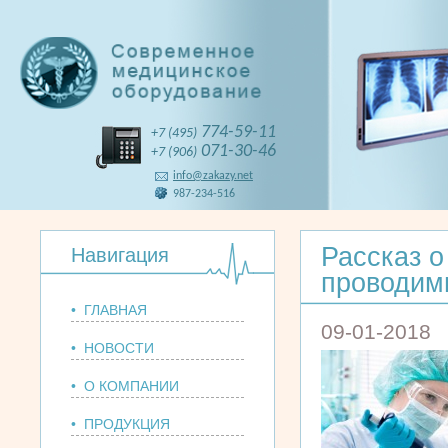
774-59-11
+7 (495)
071-30-46
+7 (906)
info@zakazy.net
987-234-516
Рассказ о
Навигация
проводим
• ГЛАВНАЯ
09-01-2018
• НОВОСТИ
• О КОМПАНИИ
• ПРОДУКЦИЯ