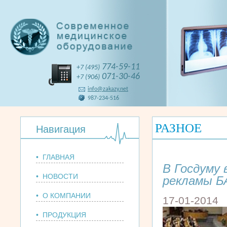
774-59-11
+7 (495)
071-30-46
+7 (906)
info@zakazy.net
987-234-516
РАЗНОЕ
Навигация
• ГЛАВНАЯ
В Госдуму 
• НОВОСТИ
рекламы Б
• О КОМПАНИИ
17-01-2014
• ПРОДУКЦИЯ