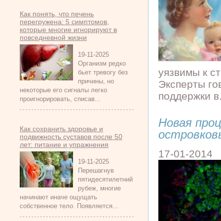
Как понять, что печень
перегружена: 5 симптомов,
которые многие игнорируют в
повседневной жизни
19-11-2025
Организм редко
уязвимы к с
бьет тревогу без
причины, но
Эксперты го
некоторые его сигналы легко
поддержки в.
проигнорировать, списав...
Новая про
Как сохранить здоровье и
островков
подвижность суставов после 50
лет: питание и упражнения
17-01-2014
19-11-2025
Перешагнув
пятидесятилетний
рубеж, многие
начинают иначе ощущать
собственное тело. Появляется...