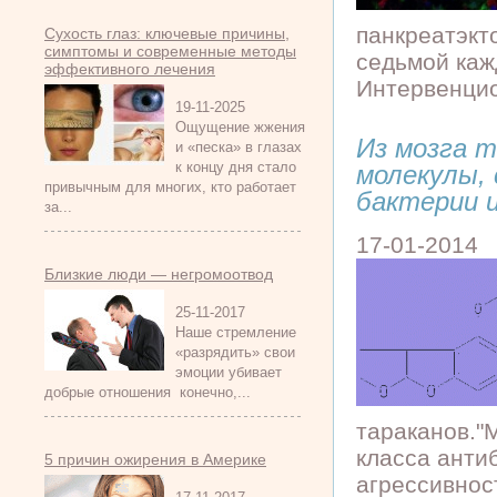
панкреатэкт
Сухость глаз: ключевые причины,
симптомы и современные методы
седьмой каж
эффективного лечения
Интервенцион
19-11-2025
Ощущение жжения
Из мозга 
и «песка» в глазах
к концу дня стало
молекулы,
привычным для многих, кто работает
бактерии 
за...
17-01-2014
Близкие люди — негромоотвод
25-11-2017
Наше стремление
«разрядить» свои
эмоции убивает
добрые отношения конечно,...
тараканов."
класса анти
5 причин ожирения в Америке
агрессивнос