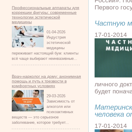
России». По
Первого госу
Профессиональные аппараты для
коррекции фигуры: современные
технологии эстетической
Частную м
медицины
01-04-2026
17-01-2014
Индустрия
эстетической
медицины
переживает настоящий бум: клиенты
всё чаще выбирают неинвазивные...
Врач-нарколог на дому: анонимная
помощь и путь к трезвости в
личного док
комфортных условиях
будет понача
29-03-2026
Зависимость от
Материнск
алкоголя или
психоактивных
человека 
веществ — это серьезное
заболевание, которое требует...
17-01-2014