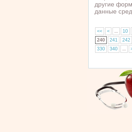
другие форм
данные сред
<<
<
...
10
240
241
242
330
340
...