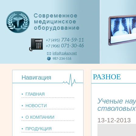
774-59-11
+7 (495)
071-30-46
+7 (906)
info@zakazy.net
987-234-516
РАЗНОЕ
Навигация
• ГЛАВНАЯ
Ученые на
• НОВОСТИ
стволовых
• О КОМПАНИИ
13-12-2013
• ПРОДУКЦИЯ