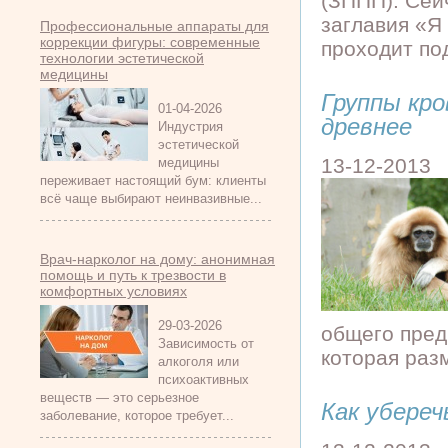
(ЗППП). Сей
заглавия «Я
Профессиональные аппараты для
коррекции фигуры: современные
проходит под
технологии эстетической
медицины
Группы кро
01-04-2026
древнее
Индустрия
эстетической
13-12-2013
медицины
переживает настоящий бум: клиенты
всё чаще выбирают неинвазивные...
Врач-нарколог на дому: анонимная
помощь и путь к трезвости в
комфортных условиях
29-03-2026
общего предк
Зависимость от
которая разм
алкоголя или
психоактивных
веществ — это серьезное
Как убереч
заболевание, которое требует...