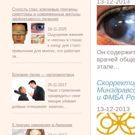
13-12-2013
Сухость глаз: ключевые причины,
симптомы и современные методы
эффективного лечения
19-11-2025
Ощущение жжения
и «песка» в глазах
к концу дня стало
Он содержит
привычным для многих, кто работает
за...
врачей обще
этапе...
Близкие люди — негромоотвод
Скорректи
25-11-2017
Минздравс
Наше стремление
и ФМБА Ро
«разрядить» свои
эмоции убивает
добрые отношения конечно,...
13-12-2013
5 причин ожирения в Америке