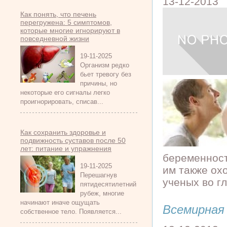
13-12-2013
Как понять, что печень
перегружена: 5 симптомов,
которые многие игнорируют в
повседневной жизни
19-11-2025
Организм редко
бьет тревогу без
причины, но
некоторые его сигналы легко
проигнорировать, списав...
Как сохранить здоровье и
подвижность суставов после 50
лет: питание и упражнения
беременност
19-11-2025
им также ох
Перешагнув
ученых во гл
пятидесятилетний
рубеж, многие
начинают иначе ощущать
Всемирная 
собственное тело. Появляется...