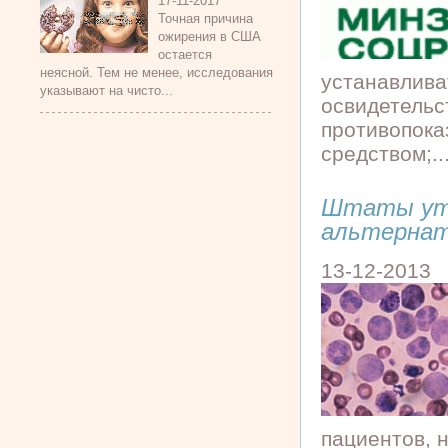
17-11-2017
Точная причина
ожирения в США
остается
неясной. Тем не менее, исследования
устанавлива
указывают на чисто...
освидетельс
противопока
средством;..
Штаты утв
альтернат
13-12-2013
пациентов, 