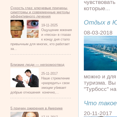
чувствовать
которые...
Сухость глаз: ключевые причины,
симптомы и современные методы
эффективного лечения
Отдых в 
19-11-2025
Ощущение жжения
08-03-2018
и «песка» в глазах
к концу дня стало
привычным для многих, кто работает
за...
Близкие люди — негромоотвод
25-11-2017
можно и для 
Наше стремление
туризма. Вы
«разрядить» свои
эмоции убивает
"Турбосс" на
добрые отношения конечно,...
Что такое
5 причин ожирения в Америке
20-11-2017