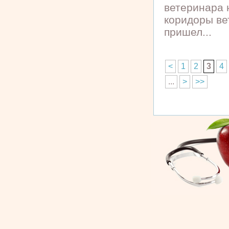
ветеринара 
коридоры ве
пришел...
<
1
2
3
4
...
>
>>