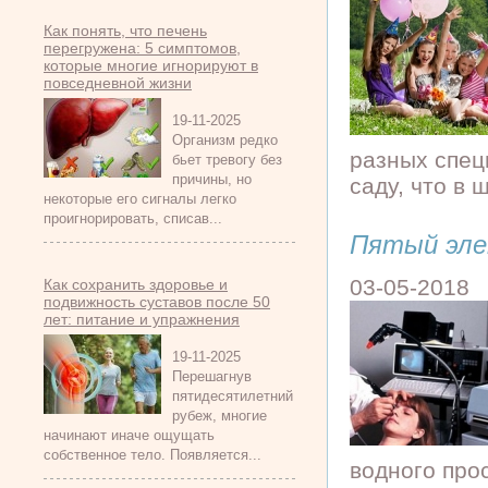
Как понять, что печень
перегружена: 5 симптомов,
которые многие игнорируют в
повседневной жизни
19-11-2025
Организм редко
разных спец
бьет тревогу без
причины, но
саду, что в 
некоторые его сигналы легко
проигнорировать, списав...
Пятый эл
03-05-2018
Как сохранить здоровье и
подвижность суставов после 50
лет: питание и упражнения
19-11-2025
Перешагнув
пятидесятилетний
рубеж, многие
начинают иначе ощущать
собственное тело. Появляется...
водного про