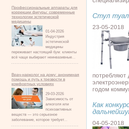
специализир
Профессиональные аппараты для
коррекции фигуры: современные
Стул туал
технологии эстетической
медицины
23-05-2018
01-04-2026
Индустрия
эстетической
медицины
переживает настоящий бум: клиенты
всё чаще выбирают неинвазивные...
потребляют 
Врач-нарколог на дому: анонимная
помощь и путь к трезвости в
электроэнер
комфортных условиях
годом комму
29-03-2026
Зависимость от
Как конку
алкоголя или
психоактивных
дальнейшу
веществ — это серьезное
заболевание, которое требует...
04-05-2018