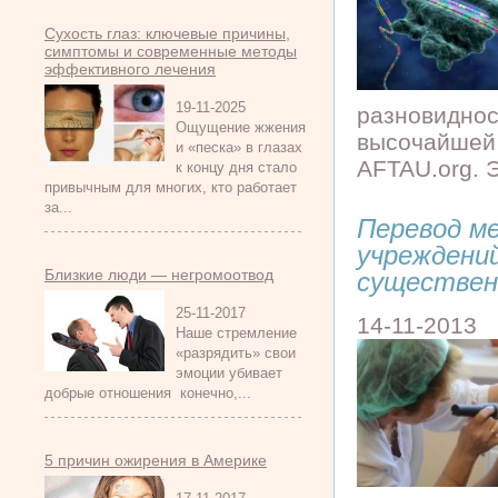
Сухость глаз: ключевые причины,
симптомы и современные методы
эффективного лечения
19-11-2025
разновиднос
Ощущение жжения
высочайшей 
и «песка» в глазах
AFTAU.org. Э
к концу дня стало
привычным для многих, кто работает
за...
Перевод м
учреждени
Близкие люди — негромоотвод
существен
25-11-2017
14-11-2013
Наше стремление
«разрядить» свои
эмоции убивает
добрые отношения конечно,...
5 причин ожирения в Америке