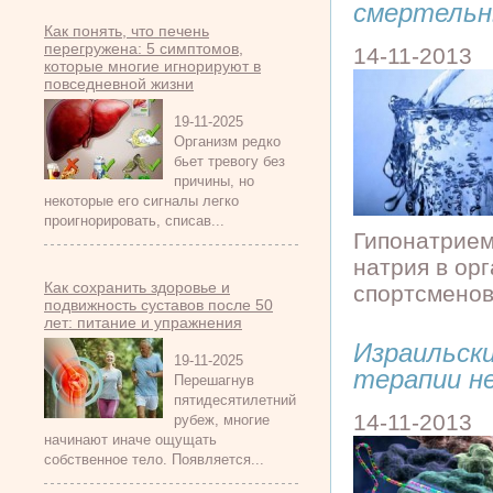
смертель
Как понять, что печень
перегружена: 5 симптомов,
14-11-2013
которые многие игнорируют в
повседневной жизни
19-11-2025
Организм редко
бьет тревогу без
причины, но
некоторые его сигналы легко
проигнорировать, списав...
Гипонатрием
натрия в ор
Как сохранить здоровье и
спортсменов,
подвижность суставов после 50
лет: питание и упражнения
Израильск
19-11-2025
терапии н
Перешагнув
пятидесятилетний
14-11-2013
рубеж, многие
начинают иначе ощущать
собственное тело. Появляется...