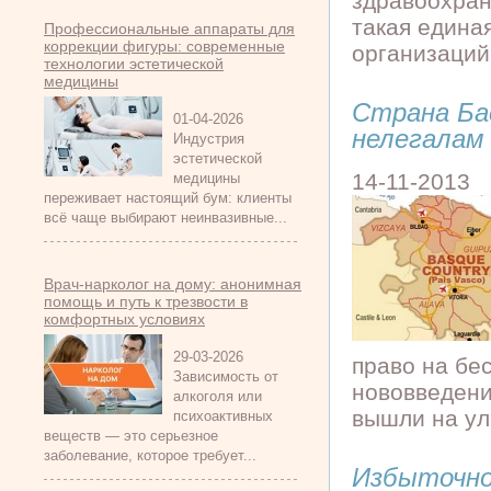
здравоохран
такая едина
Профессиональные аппараты для
коррекции фигуры: современные
организаций
технологии эстетической
медицины
Страна Ба
01-04-2026
нелегалам
Индустрия
эстетической
14-11-2013
медицины
переживает настоящий бум: клиенты
всё чаще выбирают неинвазивные...
Врач-нарколог на дому: анонимная
помощь и путь к трезвости в
комфортных условиях
29-03-2026
право на бе
Зависимость от
нововведени
алкоголя или
вышли на ул
психоактивных
веществ — это серьезное
заболевание, которое требует...
Избыточно