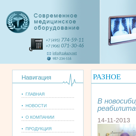
774-59-11
+7 (495)
071-30-46
+7 (906)
info@zakazy.net
987-234-516
РАЗНОЕ
Навигация
• ГЛАВНАЯ
В новосиб
• НОВОСТИ
реабилита
• О КОМПАНИИ
14-11-2013
• ПРОДУКЦИЯ