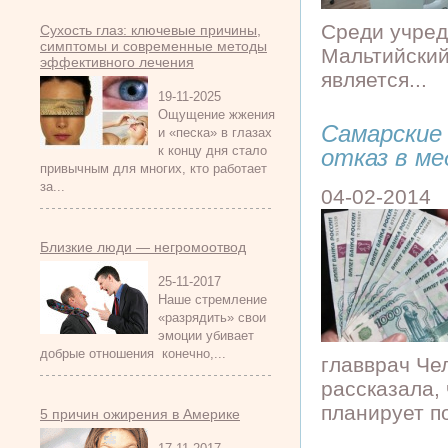
Среди учред
Сухость глаз: ключевые причины,
симптомы и современные методы
Мальтийски
эффективного лечения
является...
19-11-2025
Ощущение жжения
Самарские
и «песка» в глазах
к концу дня стало
отказ в м
привычным для многих, кто работает
за...
04-02-2014
Близкие люди — негромоотвод
25-11-2017
Наше стремление
«разрядить» свои
эмоции убивает
добрые отношения конечно,...
главврач Че
рассказала,
планирует по
5 причин ожирения в Америке