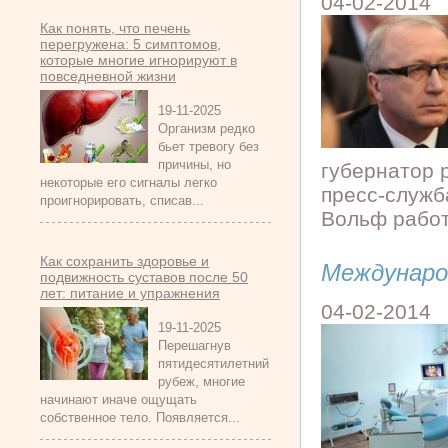
04-02-2014
Как понять, что печень
перегружена: 5 симптомов,
которые многие игнорируют в
повседневной жизни
19-11-2025
Организм редко
бьет тревогу без
причины, но
губернатор 
некоторые его сигналы легко
пресс-служб
проигнорировать, списав...
Вольф работ
Как сохранить здоровье и
Междунаро
подвижность суставов после 50
лет: питание и упражнения
04-02-2014
19-11-2025
Перешагнув
пятидесятилетний
рубеж, многие
начинают иначе ощущать
собственное тело. Появляется...