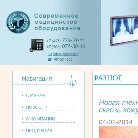
774-59-11
+7 (495)
071-30-46
+7 (906)
info@zakazy.net
987-234-516
РАЗНОЕ
Навигация
• ГЛАВНАЯ
Новая тех
• НОВОСТИ
сквозь кож
• О КОМПАНИИ
04-02-2014
• ПРОДУКЦИЯ