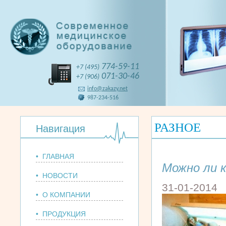
774-59-11
+7 (495)
071-30-46
+7 (906)
info@zakazy.net
987-234-516
РАЗНОЕ
Навигация
• ГЛАВНАЯ
Можно ли 
• НОВОСТИ
31-01-2014
• О КОМПАНИИ
• ПРОДУКЦИЯ