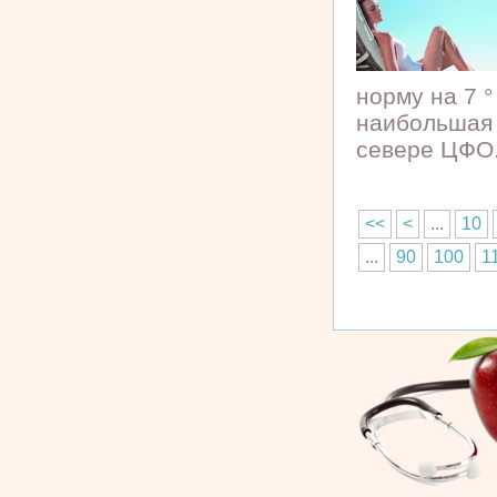
норму на 7 
наибольшая 
севере ЦФО.
<<
<
...
10
...
90
100
1