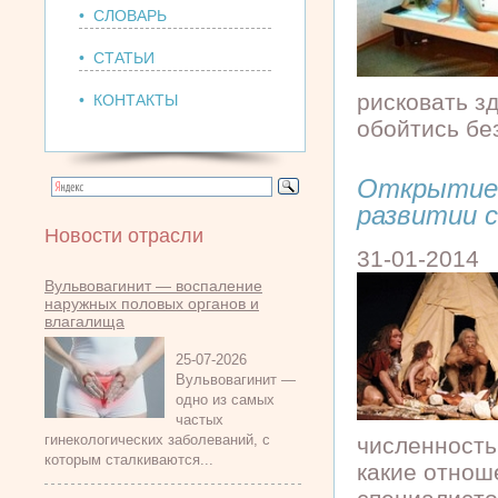
• СЛОВАРЬ
• СТАТЬИ
рисковать з
• КОНТАКТЫ
обойтись без
Открытие:
развитии с
Новости отрасли
31-01-2014
Вульвовагинит — воспаление
наружных половых органов и
влагалища
25-07-2026
Вульвовагинит —
одно из самых
частых
гинекологических заболеваний, с
численность
которым сталкиваются...
какие отнош