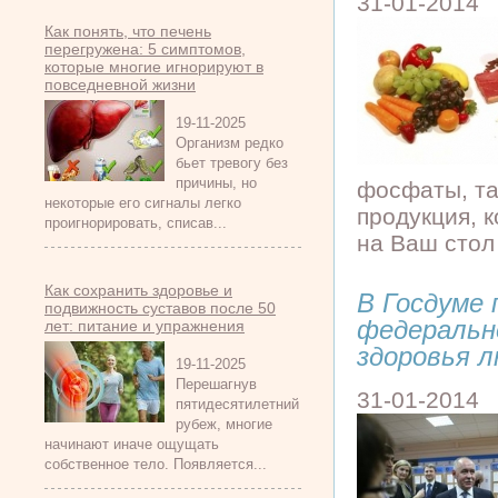
31-01-2014
Как понять, что печень
перегружена: 5 симптомов,
которые многие игнорируют в
повседневной жизни
19-11-2025
Организм редко
бьет тревогу без
причины, но
фосфаты, та
некоторые его сигналы легко
продукция, 
проигнорировать, списав...
на Ваш стол 
Как сохранить здоровье и
В Госдуме 
подвижность суставов после 50
федерально
лет: питание и упражнения
здоровья 
19-11-2025
Перешагнув
31-01-2014
пятидесятилетний
рубеж, многие
начинают иначе ощущать
собственное тело. Появляется...