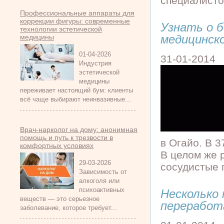
специалисто
Профессиональные аппараты для
коррекции фигуры: современные
Узнать о б
технологии эстетической
медицинск
медицины
01-04-2026
31-01-2014
Индустрия
эстетической
медицины
переживает настоящий бум: клиенты
всё чаще выбирают неинвазивные...
Врач-нарколог на дому: анонимная
помощь и путь к трезвости в
в Огайо. В 
комфортных условиях
В целом же 
29-03-2026
сосудистые 
Зависимость от
алкоголя или
психоактивных
Несколько 
веществ — это серьезное
переработ
заболевание, которое требует...