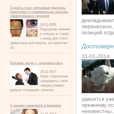
Сухость глаз: ключевые причины,
симптомы и современные методы
эффективного лечения
докладывает
19-11-2025
перенесено,
Ощущение жжения
позиций отде
и «песка» в глазах
к концу дня стало
привычным для многих, кто работает
Достоверн
за...
31-01-2014
Близкие люди — негромоотвод
25-11-2017
Наше стремление
«разрядить» свои
эмоции убивает
добрые отношения конечно,...
удвоится уже
прежнему ос
5 причин ожирения в Америке
неизвестны..