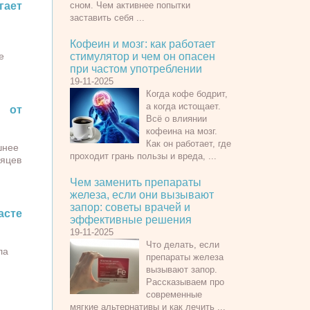
гает
сном. Чем активнее попытки
заставить себя ...
Кофеин и мозг: как работает
е
стимулятор и чем он опасен
при частом употреблении
19-11-2025
Когда кофе бодрит,
а когда истощает.
 от
Всё о влиянии
кофеина на мозг.
Как он работает, где
шнее
проходит грань пользы и вреда, ...
сяцев
Чем заменить препараты
железа, если они вызывают
запор: советы врачей и
сте
эффективные решения
19-11-2025
Что делать, если
ла
препараты железа
вызывают запор.
Рассказываем про
современные
мягкие альтернативы и как лечить ...