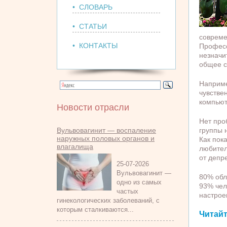
• СЛОВАРЬ
• СТАТЬИ
совреме
• КОНТАКТЫ
Професс
незначи
общее с
Наприме
чувстве
компьют
Новости отрасли
Нет про
Вульвовагинит — воспаление
группы 
наружных половых органов и
Как пок
влагалища
любител
от депр
25-07-2026
Вульвовагинит —
80% обл
одно из самых
93% чел
частых
настрое
гинекологических заболеваний, с
которым сталкиваются...
Читайт