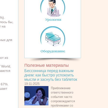
%).
лось бы,
т на
жных для
от из
Полезные материалы
 World,
чаются
Бессонница перед важным
днем: как быстро успокоить
мысли и заснуть без таблеток
19-11-2025
 67%.
Приближение
чшает
ответственного
события часто
сопровождается
проблемами со