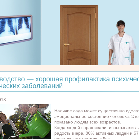
водство — хорошая профилактика психичес
ческих заболеваний
013
Наличие сада может существенно сдела
эмоциональное состояние человека. Это
показано людям всех возрастов.
Когда людей спрашивали, испытывали л
радость вчера, 80% активных людей и 5
неактивных ответили: «Да».