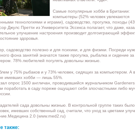
Самые популярные хобби в Британии:
компьютеры (52% человек увлекаются
нными технологиями и играми), садоводство, прогулка, походы (43
ор Джулс Претти из Университета Эссекса полагает, что даже, каза
тельное улучшение настроения производит долгоиграющий эффек
остояние здоровья.
р, садоводство полезно и для психики, и для физики. Посреди ну
нного фона занятий значатся также прогулка, рыбалка и сидение за
ером. 78% любителей погулять довольны жизнью.
блем у 75% рыбаков и у 73% человек, сидящих за компьютером. А в
не имевших хобби — лишь 55%.
азал опрос 1500 англичан, проводившийся журнальчиком Gardeners’
и поработать в саду пореже ощущают себя злосчастными либо му
ессии.
адателей сада довольны жизнью. В контрольной группе таких было
овек, имевших собственный сад, считали, что уход за цветами улу
ние.Медицина 2.0 (www.med2.ru)
е также: