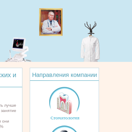
ких и
Направления компании
ть лучше
 занятие
и они
7%