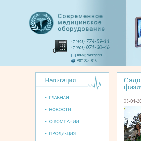
774-59-11
+7 (495)
071-30-46
+7 (906)
info@zakazy.net
987-234-516
Садо
Навигация
физи
• ГЛАВНАЯ
03-04-2
• НОВОСТИ
• О КОМПАНИИ
• ПРОДУКЦИЯ