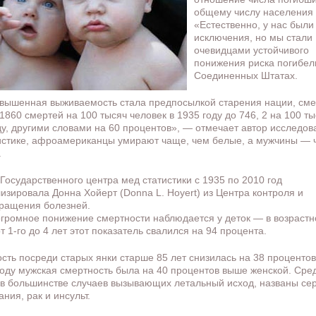
общему числу населения
«Естественно, у нас были
исключения, но мы стали
очевидцами устойчивого
понижения риска погибел
Соединенных Штатах.
авышенная выживаемость стала предпосылкой старения нации, сме
1860 смертей на 100 тысяч человек в 1935 году до 746, 2 на 100 ты
ду, другими словами на 60 процентов», — отмечает автор исследов
истике, афроамериканцы умирают чаще, чем белые, а мужчины —
.
Государственного центра мед статистики с 1935 по 2010 год
изировала Донна Хойерт (Donna L. Hoyert) из Центра контроля и
ращения болезней.
громное понижение смертности наблюдается у деток — в возрастн
т 1-го до 4 лет этот показатель свалился на 94 процента.
сть посреди старых янки старше 85 лет снизилась на 38 процентов
году мужская смертность была на 40 процентов выше женской. Сре
 в большинстве случаев вызывающих летальный исход, названы се
ния, рак и инсульт.