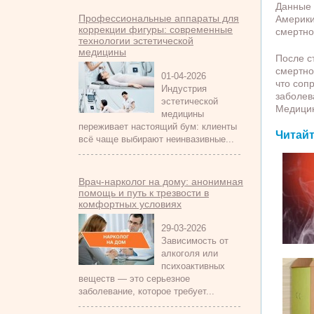
Данные 
Профессиональные аппараты для
Америки
коррекции фигуры: современные
смертно
технологии эстетической
медицины
После с
смертно
01-04-2026
что соп
Индустрия
заболев
эстетической
Медицин
медицины
переживает настоящий бум: клиенты
Читайт
всё чаще выбирают неинвазивные...
Врач-нарколог на дому: анонимная
помощь и путь к трезвости в
комфортных условиях
29-03-2026
Зависимость от
алкоголя или
психоактивных
веществ — это серьезное
заболевание, которое требует...