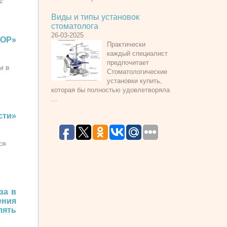
2
Виды и типы установок
стоматолога
26-03-2025
КОР»
Практически
каждый специалист
предпочитает
м в
Стоматологические
установки купить,
которая бы полностью удовлетворяла
...
сти»
ся
за в
ения
лять