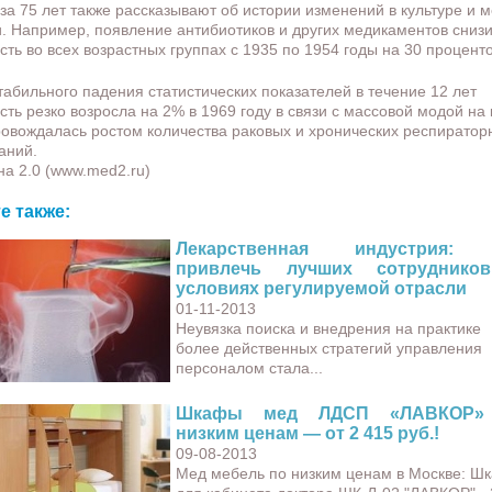
за 75 лет также рассказывают об истории изменений в культуре и 
. Например, появление антибиотиков и других медикаментов сниз
сть во всех возрастных группах с 1935 по 1954 годы на 30 проценто
табильного падения статистических показателей в течение 12 лет
сть резко возросла на 2% в 1969 году в связи с массовой модой на 
ровождалась ростом количества раковых и хронических респиратор
аний.
а 2.0 (www.med2.ru)
е также:
Лекарственная индустрия: 
привлечь лучших сотруднико
условиях регулируемой отрасли
01-11-2013
Неувязка поиска и внедрения на практике
более действенных стратегий управления
персоналом стала...
Шкафы мед ЛДСП «ЛАВКОР»
низким ценам — от 2 415 руб.!
09-08-2013
Мед мебель по низким ценам в Москве: Ш