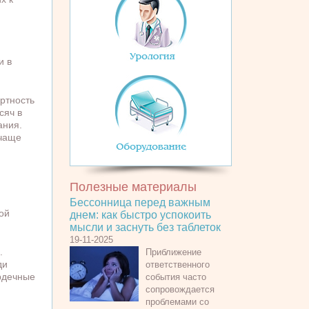
и в
ртность
сяч в
ания.
 чаще
Полезные материалы
Бессонница перед важным
ой
днем: как быстро успокоить
мысли и заснуть без таблеток
19-11-2025
.
Приближение
ди
ответственного
рдечные
события часто
сопровождается
проблемами со