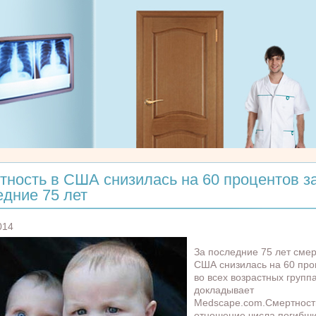
тность в США снизилась на 60 процентов з
едние 75 лет
014
За последние 75 лет смер
США снизилась на 60 про
во всех возрастных группа
докладывает
Medscape.com.Смертнос
отношение числа погибши