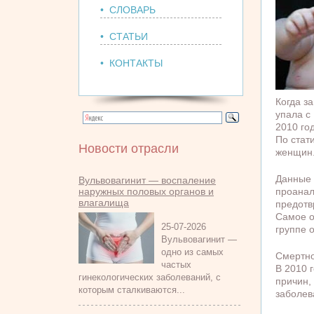
• СЛОВАРЬ
• СТАТЬИ
• КОНТАКТЫ
Когда з
упала с 
2010 го
По стат
Новости отрасли
женщин
Данные 
Вульвовагинит — воспаление
наружных половых органов и
проанал
влагалища
предотв
Самое о
25-07-2026
группе о
Вульвовагинит —
одно из самых
Смертно
частых
В 2010 
гинекологических заболеваний, с
причин,
которым сталкиваются...
заболева