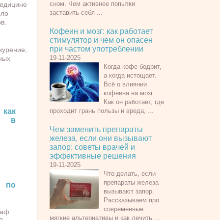
сном. Чем активнее попытки
медицине
заставить себя ...
ило
в.
Кофеин и мозг: как работает
стимулятор и чем он опасен
при частом употреблении
курение,
19-11-2025
ных
Когда кофе бодрит,
а когда истощает.
Всё о влиянии
кофеина на мозг.
Как он работает, где
как
проходит грань пользы и вреда, ...
в в
Чем заменить препараты
железа, если они вызывают
запор: советы врачей и
эффективные решения
19-11-2025
Что делать, если
препараты железа
 по
вызывают запор.
Рассказываем про
современные
каф
мягкие альтернативы и как лечить ...