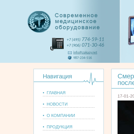
774-59-11
+7 (495)
071-30-46
+7 (906)
info@zakazy.net
987-234-516
Смер
Навигация
посл
• ГЛАВНАЯ
17-01-2
• НОВОСТИ
• О КОМПАНИИ
• ПРОДУКЦИЯ