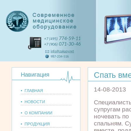
774-59-11
+7 (495)
071-30-46
+7 (906)
info@zakazy.net
987-234-516
Спать вме
Навигация
14-08-2013
• ГЛАВНАЯ
Специалисты
• НОВОСТИ
супругам ра
• О КОМПАНИИ
ночевать по
спальням. С
• ПРОДУКЦИЯ
вместе, под