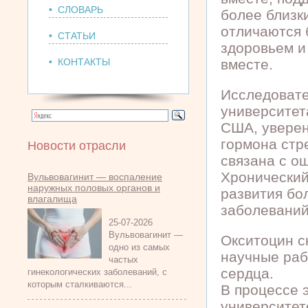
• СЛОВАРЬ
более близк
отличаются 
• СТАТЬИ
здоровьем и
• КОНТАКТЫ
вместе.
Исследовате
университет
США, уверен
гормона стр
Новости отрасли
связана с о
Хронический
Вульвовагинит — воспаление
наружных половых органов и
развития бо
влагалища
заболеваний
25-07-2026
Вульвовагинит —
Окситоцин с
одно из самых
научные раб
частых
сердца.
гинекологических заболеваний, с
которым сталкиваются...
В процессе 
университет