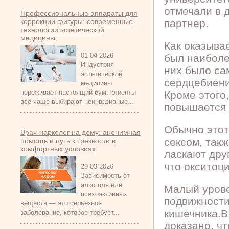
отмечали в 
Профессиональные аппараты для
коррекции фигуры: современные
партнер.
технологии эстетической
медицины
Как оказыва
01-04-2026
был наиболе
Индустрия
них было са
эстетической
сердцебиени
медицины
переживает настоящий бум: клиенты
Кроме этого,
всё чаще выбирают неинвазивные...
повышается 
Обычно этот
Врач-нарколог на дому: анонимная
сексом, так
помощь и путь к трезвости в
комфортных условиях
ласкают дру
что окситоц
29-03-2026
Зависимость от
алкоголя или
Малый урове
психоактивных
подвижности
веществ — это серьезное
кишечника.В
заболевание, которое требует...
доказано, ч