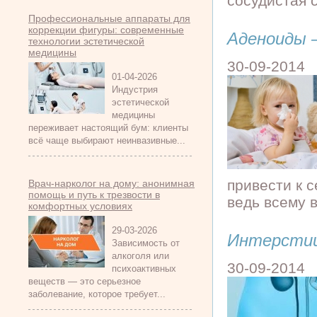
сосудистая 
Профессиональные аппараты для
коррекции фигуры: современные
Аденоиды 
технологии эстетической
медицины
30-09-2014
01-04-2026
Индустрия
эстетической
медицины
переживает настоящий бум: клиенты
всё чаще выбирают неинвазивные...
привести к 
Врач-нарколог на дому: анонимная
помощь и путь к трезвости в
ведь всему в
комфортных условиях
29-03-2026
Интерсти
Зависимость от
алкоголя или
30-09-2014
психоактивных
веществ — это серьезное
заболевание, которое требует...