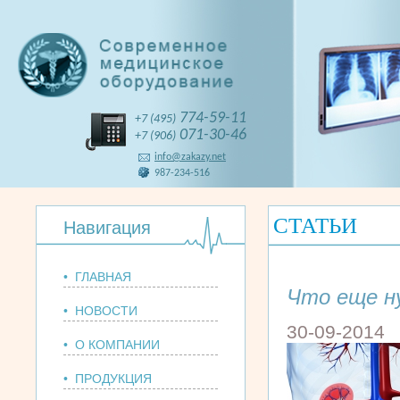
774-59-11
+7 (495)
071-30-46
+7 (906)
info@zakazy.net
987-234-516
СТАТЬИ
Навигация
• ГЛАВНАЯ
Что еще н
• НОВОСТИ
30-09-2014
• О КОМПАНИИ
• ПРОДУКЦИЯ