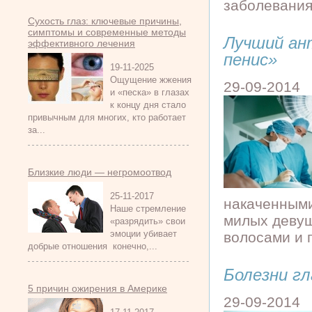
заболевания 
Сухость глаз: ключевые причины,
симптомы и современные методы
Лучший ан
эффективного лечения
пенис»
19-11-2025
Ощущение жжения
29-09-2014
и «песка» в глазах
к концу дня стало
привычным для многих, кто работает
за...
Близкие люди — негромоотвод
25-11-2017
накаченными
Наше стремление
милых девуш
«разрядить» свои
эмоции убивает
волосами и п
добрые отношения конечно,...
Болезни гл
5 причин ожирения в Америке
29-09-2014