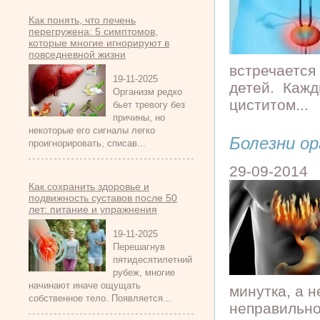
Как понять, что печень
перегружена: 5 симптомов,
которые многие игнорируют в
повседневной жизни
встречается
19-11-2025
детей. Кажд
Организм редко
циститом...
бьет тревогу без
причины, но
некоторые его сигналы легко
Болезни о
проигнорировать, списав...
29-09-2014
Как сохранить здоровье и
подвижность суставов после 50
лет: питание и упражнения
19-11-2025
Перешагнув
пятидесятилетний
рубеж, многие
начинают иначе ощущать
минутка, а н
собственное тело. Появляется...
неправильно