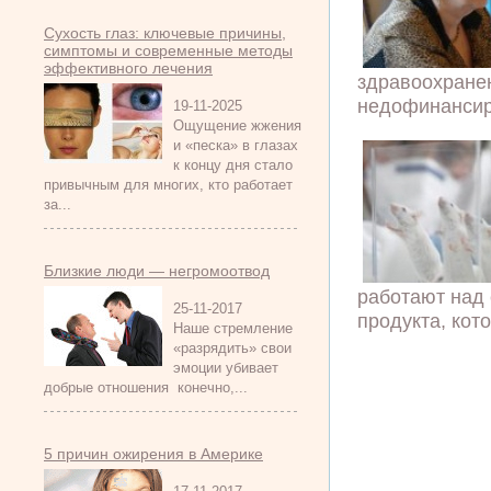
Сухость глаз: ключевые причины,
симптомы и современные методы
эффективного лечения
здравоохране
недофинансиро
19-11-2025
Ощущение жжения
и «песка» в глазах
к концу дня стало
привычным для многих, кто работает
за...
Близкие люди — негромоотвод
работают над
25-11-2017
продукта, кото
Наше стремление
«разрядить» свои
эмоции убивает
добрые отношения конечно,...
5 причин ожирения в Америке