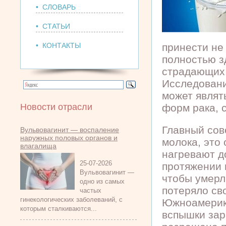
• СЛОВАРЬ
• СТАТЬИ
• КОНТАКТЫ
принести не
полностью з
страдающих 
Исследовани
может являт
Новости отрасли
форм рака, 
Главный сов
Вульвовагинит — воспаление
наружных половых органов и
молока, это
влагалища
нагревают д
25-07-2026
протяжении 
Вульвовагинит —
чтобы умерл
одно из самых
потеряло св
частых
гинекологических заболеваний, с
Южноамерика
которым сталкиваются...
вспышки зар