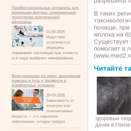
разрешена п
Профессиональные аппараты для
коррекции фигуры: современные
В таких рег
технологии эстетической
токсикологи
медицины
почаще, при
01-04-2026
молока на 6
Индустрия
Существует 
эстетической
помогает в 
медицины
переживает настоящий бум: клиенты
(www.med2.r
всё чаще выбирают неинвазивные...
Читайте т
Врач-нарколог на дому: анонимная
помощь и путь к трезвости в
комфортных условиях
29-03-2026
Зависимость от
алкоголя или
психоактивных
веществ — это серьезное
здоровью люд
заболевание, которое требует...
денек в Пензе.