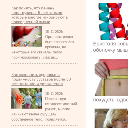
Как понять, что печень
перегружена: 5 симптомов,
которые многие игнорируют в
повседневной жизни
19-11-2025
Организм редко
бьет тревогу без
Бристоля сов
причины, но
оболочку мыше
некоторые его сигналы легко
проигнорировать, списав...
Как сохранить здоровье и
подвижность суставов после 50
лет: питание и упражнения
19-11-2025
Перешагнув
похудеть, вдв
пятидесятилетний
рубеж, многие
начинают иначе ощущать
собственное тело. Появляется...