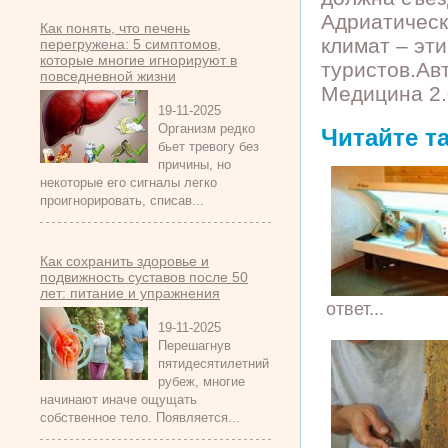
Адриатическ
Как понять, что печень
климат – эт
перегружена: 5 симптомов,
которые многие игнорируют в
туристов.Ав
повседневной жизни
Медицина 2.
19-11-2025
Организм редко
Читайте т
бьет тревогу без
причины, но
некоторые его сигналы легко
проигнорировать, списав...
Как сохранить здоровье и
подвижность суставов после 50
лет: питание и упражнения
ответ...
19-11-2025
Перешагнув
пятидесятилетний
рубеж, многие
начинают иначе ощущать
собственное тело. Появляется...