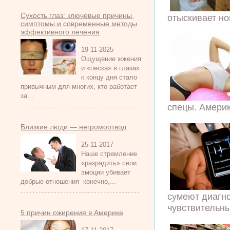
Сухость глаз: ключевые причины,
отыскивает но
симптомы и современные методы
эффективного лечения
19-11-2025
Ощущение жжения
и «песка» в глазах
к концу дня стало
привычным для многих, кто работает
за...
спецы. Америк
Близкие люди — негромоотвод
25-11-2017
Наше стремление
«разрядить» свои
эмоции убивает
добрые отношения конечно,...
сумеют диагн
чувствительны
5 причин ожирения в Америке