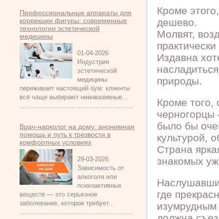
Кроме этого
Профессиональные аппараты для
коррекции фигуры: современные
дешево.
технологии эстетической
Молвят, воз
медицины
практически
01-04-2026
Издавна хот
Индустрия
насладиться
эстетической
природы.
медицины
переживает настоящий бум: клиенты
всё чаще выбирают неинвазивные...
Кроме того,
черногорцы 
было бы оче
Врач-нарколог на дому: анонимная
помощь и путь к трезвости в
культурой, 
комфортных условиях
Страна ярка
29-03-2026
знакомых уже
Зависимость от
алкоголя или
Наслушавшис
психоактивных
где прекрас
веществ — это серьезное
заболевание, которое требует...
изумрудным 
должна съезд