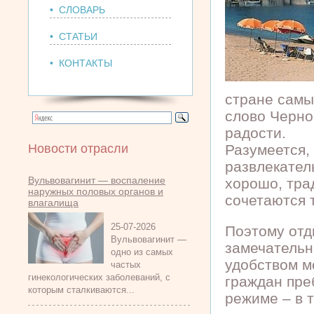
• СЛОВАРЬ
• СТАТЬИ
• КОНТАКТЫ
стране самы
слово Черно
радости.
Новости отрасли
Разумеется,
развлекател
Вульвовагинит — воспаление
хорошо, тра
наружных половых органов и
сочетаются 
влагалища
25-07-2026
Поэтому отд
Вульвовагинит —
замечатель
одно из самых
удобством м
частых
гинекологических заболеваний, с
граждан пре
которым сталкиваются...
режиме – в 