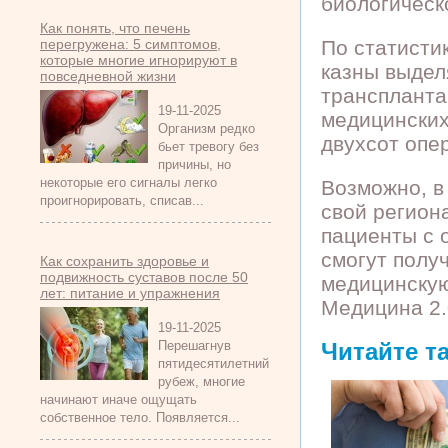
биологическ
Как понять, что печень
перегружена: 5 симптомов,
По статисти
которые многие игнорируют в
казны выдел
повседневной жизни
трансплантац
19-11-2025
медицинских
Организм редко
двухсот опе
бьет тревогу без
причины, но
некоторые его сигналы легко
Возможно, в
проигнорировать, списав...
свой регион
пациенты с 
смогут полу
Как сохранить здоровье и
подвижность суставов после 50
медицинску
лет: питание и упражнения
Медицина 2.
19-11-2025
Перешагнув
Читайте т
пятидесятилетний
рубеж, многие
начинают иначе ощущать
собственное тело. Появляется...