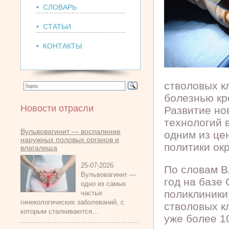
• СЛОВАРЬ
• СТАТЬИ
• КОНТАКТЫ
стволовых к
болезнью кр
Новости отрасли
Развитие но
технологий 
Вульвовагинит — воспаление
одним из це
наружных половых органов и
политики ок
влагалища
25-07-2026
По словам В
Вульвовагинит —
год на базе
одно из самых
поликлиники
частых
гинекологических заболеваний, с
стволовых к
которым сталкиваются...
уже более 1