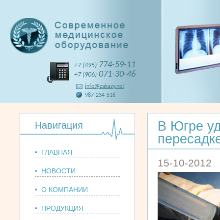
774-59-11
+7 (495)
071-30-46
+7 (906)
info@zakazy.net
987-234-516
В Югре у
Навигация
пересадке
• ГЛАВНАЯ
15-10-2012
• НОВОСТИ
• О КОМПАНИИ
• ПРОДУКЦИЯ