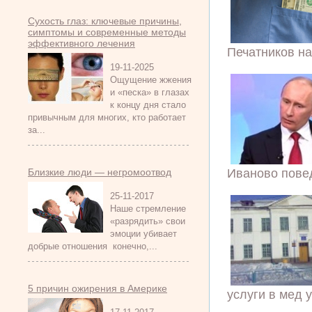
Сухость глаз: ключевые причины,
симптомы и современные методы
эффективного лечения
Печатников на
19-11-2025
Ощущение жжения
и «песка» в глазах
к концу дня стало
привычным для многих, кто работает
за...
Иваново повед
Близкие люди — негромоотвод
25-11-2017
Наше стремление
«разрядить» свои
эмоции убивает
добрые отношения конечно,...
5 причин ожирения в Америке
услуги в мед 