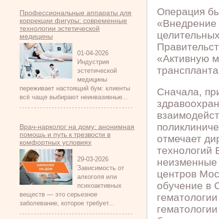
Операция бы
Профессиональные аппараты для
коррекции фигуры: современные
«Внедрение 
технологии эстетической
целительных
медицины
Правительст
01-04-2026
«Активную м
Индустрия
транспланта
эстетической
медицины
переживает настоящий бум: клиенты
Сначала, пр
всё чаще выбирают неинвазивные...
здравоохран
взаимодейст
поликлиниче
Врач-нарколог на дому: анонимная
помощь и путь к трезвости в
отмечает ди
комфортных условиях
технологий 
29-03-2026
неизменные 
Зависимость от
центров Мос
алкоголя или
обучение в 
психоактивных
веществ — это серьезное
гематологии
заболевание, которое требует...
гематологии