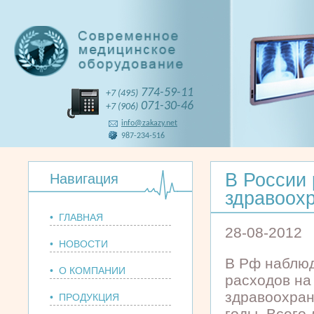
774-59-11
+7 (495)
071-30-46
+7 (906)
info@zakazy.net
987-234-516
В России 
Навигация
здравоох
• ГЛАВНАЯ
28-08-2012
• НОВОСТИ
В Рф наблюд
• О КОМПАНИИ
расходов на
здравоохран
• ПРОДУКЦИЯ
годы. Всего