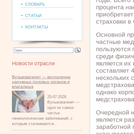
• СЛОВАРЬ
процента на
приобретает
• СТАТЬИ
страховки в
• КОНТАКТЫ
Основной пр
частные мед
пользуются 
среди физич
является их
Новости отрасли
составляет 4
нескольких 
Вульвовагинит — воспаление
наружных половых органов и
медстрахова
влагалища
однако корп
25-07-2026
медстрахова
Вульвовагинит —
одно из самых
Очередной н
частых
гинекологических заболеваний, с
является ра
которым сталкиваются...
заработной 
сказывается