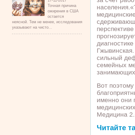
17-11-2017
Точная причина
населения.«
ожирения в США
медицинские
остается
сдерживающи
неясной. Тем не менее, исследования
указывают на чисто...
перспективе
прогнозирует
диагностике
Гжывинская.
сильный деф
семейных ме
занимающих
Вот поэтому
благоприятн
именно они 
медицинских
Медицина 2.
Читайте т