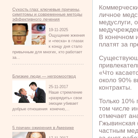
Коммерчески
Сухость глаз: ключевые причины,
личное медс
симптомы и современные методы
эффективного лечения
медуслуги, 
медучрежде
19-11-2025
Ощущение жжения
В конечном 
и «песка» в глазах
платят за п
к концу дня стало
привычным для многих, кто работает
Существующи
за...
привлекател
«Что касает
Близкие люди — негромоотвод
около 90% в
контракты.
25-11-2017
Наше стремление
«разрядить» свои
Только 10% 
эмоции убивает
том числе и
добрые отношения конечно,...
отмечает ана
Гжывинская 
5 причин ожирения в Америке
частным мед
за счет раб