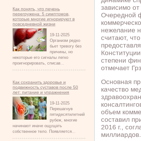
зависимо от
Как понять, что печень
перегружена: 5 симптомов,
Очередной ф
которые многие игнорируют в
коммерческо
повседневной жизни
нежелание н
19-11-2025
считают, чт
Организм редко
предоставлят
бьет тревогу без
Конституции,
причины, но
некоторые его сигналы легко
степени фин
проигнорировать, списав...
отмечает Гр
Основная пр
Как сохранить здоровье и
подвижность суставов после 50
качество ме
лет: питание и упражнения
здравоохран
19-11-2025
консалтингов
Перешагнув
объем комме
пятидесятилетний
составил при
рубеж, многие
начинают иначе ощущать
2016 г., сог
собственное тело. Появляется...
миллиардов.