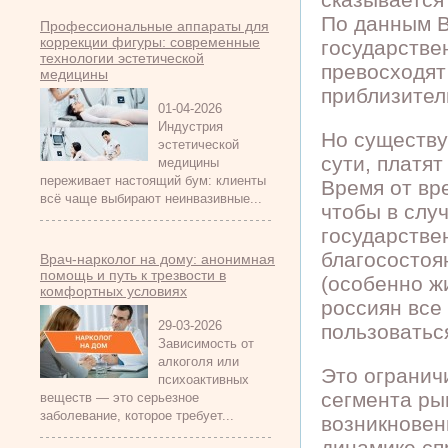
По данным В
Профессиональные аппараты для
коррекции фигуры: современные
государстве
технологии эстетической
превосходят
медицины
приблизител
01-04-2026
Индустрия
Но существу
эстетической
сути, платя
медицины
переживает настоящий бум: клиенты
Время от вр
всё чаще выбирают неинвазивные...
чтобы в слу
государстве
благосостоя
Врач-нарколог на дому: анонимная
помощь и путь к трезвости в
(особенно ж
комфортных условиях
россиян все
29-03-2026
пользоватьс
Зависимость от
алкоголя или
Это огранич
психоактивных
сегмента ры
веществ — это серьезное
заболевание, которое требует...
возникновен
динамике сп