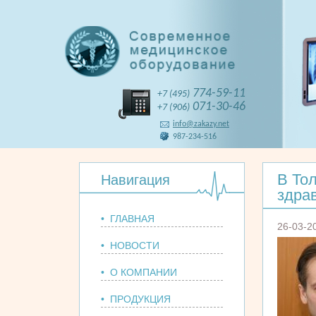
774-59-11
+7 (495)
071-30-46
+7 (906)
info@zakazy.net
987-234-516
В То
Навигация
здра
• ГЛАВНАЯ
26-03-2
• НОВОСТИ
• О КОМПАНИИ
• ПРОДУКЦИЯ