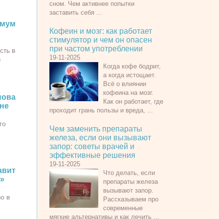
сном. Чем активнее попытки
заставить себя ...
имум
Кофеин и мозг: как работает
стимулятор и чем он опасен
при частом употреблении
сть в
19-11-2025
в
Когда кофе бодрит,
а когда истощает.
Всё о влиянии
кофеина на мозг.
нова
Как он работает, где
не
проходит грань пользы и вреда, ...
го
Чем заменить препараты
железа, если они вызывают
запор: советы врачей и
эффективные решения
19-11-2025
авит
Что делать, если
»
препараты железа
вызывают запор.
о в
Рассказываем про
современные
мягкие альтернативы и как лечить ...