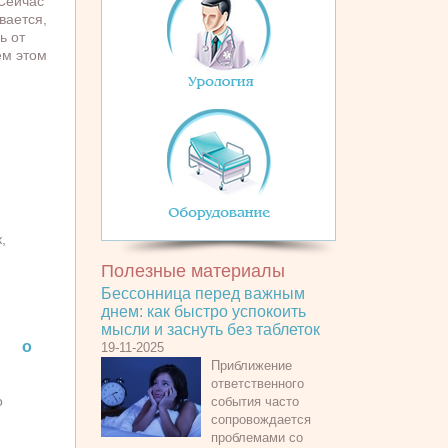
«Сейчас
вается,
ь от
ем этом
,
Полезные материалы
Бессонница перед важным
днем: как быстро успокоить
мысли и заснуть без таблеток
а о
19-11-2025
Приближение
ответственного
о
события часто
сопровождается
проблемами со