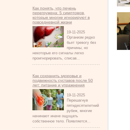
Как понять, что печень
перегружена: 5 симптомов,
которые многие игнорируют в
повседневной жизни
19-11-2025
Организм редко
бьет тревогу без
причины, но
некоторые его сигналы легко
проигнорировать, списав...
Как сохранить здоровье и
подвижность суставов после 50
лет: питание и упражнения
19-11-2025
Перешагнув
пятидесятилетний
рубеж, многие
начинают иначе ощущать
собственное тело. Появляется...