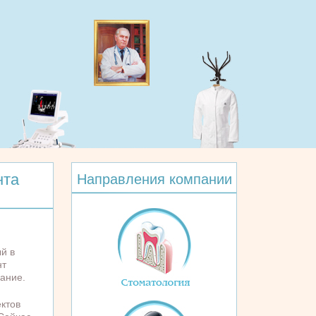
нта
Направления компании
й в
нт
ание.
ктов