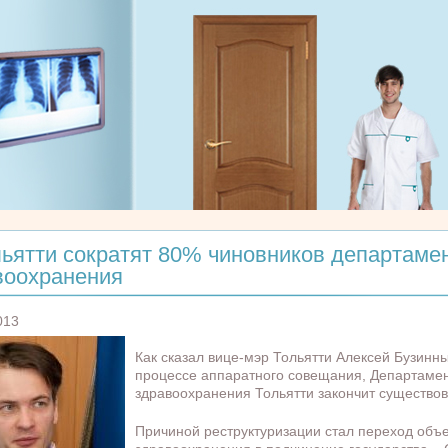
льятти сократят 80% чиновников департаме
воохранения
013
Как сказал вице-мэр Тольятти Алексей Бузинны
процессе аппаратного совещания, Департаме
здравоохранения Тольятти закончит существов
Причиной реструктуризации стал переход объе