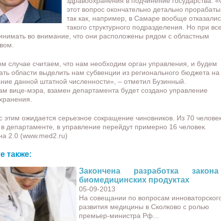
здравоохранения в подчинение государства. 
этот вопрос окончательно детально прорабаты
так как, например, в Самаре вообще отказалис
такого структурного подразделения.
Но при вс
инимать во внимание, что они расположены рядом с областным
вом.
ом случае считаем, что нам необходим орган управления, и будем
ать области выделить нам субвенции из регионального бюджета на
ние данной штатной численности», – отметил Бузинный.
ам вице-мэра, взамен департамента будет создано управление
хранения.
 с этим ожидается серьезное сокращение чиновников. Из 70 человек
 в департаменте, в управление перейдут примерно 16 человек.
а 2.0 (www.med2.ru)
е также:
Закончена разработка закон
биомедицинских продуктах
05-09-2013
На совещании по вопросам инноваторског
развития медицины в Сколково с ролью
премьер-министра Рф...