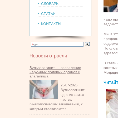
• СЛОВАРЬ
• СТАТЬИ
надо пр
• КОНТАКТЫ
ведомст
Мы в эт
предлаг
содержа
По слов
здравоо
Новости отрасли
В связи
Вульвовагинит — воспаление
занятых
наружных половых органов и
Медицин
влагалища
Читайт
25-07-2026
Вульвовагинит —
одно из самых
частых
гинекологических заболеваний, с
которым сталкиваются...