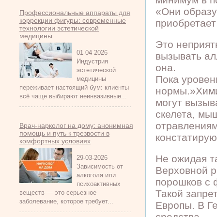
«Они образу
Профессиональные аппараты для
коррекции фигуры: современные
приобретает
технологии эстетической
медицины
Это неприят
01-04-2026
вызывать ал
Индустрия
она.
эстетической
Пока уровен
медицины
переживает настоящий бум: клиенты
нормы.»Хими
всё чаще выбирают неинвазивные...
могут вызыв
скелета, мы
отравления
Врач-нарколог на дому: анонимная
помощь и путь к трезвости в
констатирую
комфортных условиях
Не ожидая т
29-03-2026
Зависимость от
Верховной р
алкоголя или
порошков с 
психоактивных
Такой запрет
веществ — это серьезное
заболевание, которое требует...
Европы. В Г
средства.