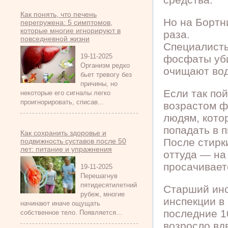
Как понять, что печень
Но на Бортн
перегружена: 5 симптомов,
которые многие игнорируют в
раза.
повседневной жизни
Специалисты
19-11-2025
фосфаты уби
Организм редко
очищают вод
бьет тревогу без
причины, но
Если так пой
некоторые его сигналы легко
проигнорировать, списав...
возрастом ф
людям, кото
попадать в п
Как сохранить здоровье и
После стирк
подвижность суставов после 50
лет: питание и упражнения
оттуда — на
просачиваетс
19-11-2025
Перешагнув
пятидесятилетний
Старший инс
рубеж, многие
инспекции в 
начинают иначе ощущать
последние 1
собственное тело. Появляется...
возросло вдв