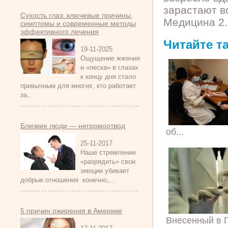
зарастают в
Сухость глаз: ключевые причины,
Медицина 2.
симптомы и современные методы
эффективного лечения
Читайте т
19-11-2025
Ощущение жжения
и «песка» в глазах
к концу дня стало
привычным для многих, кто работает
за...
Близкие люди — негромоотвод
об...
25-11-2017
Наше стремление
«разрядить» свои
эмоции убивает
добрые отношения конечно,...
5 причин ожирения в Америке
Внесенный в Г