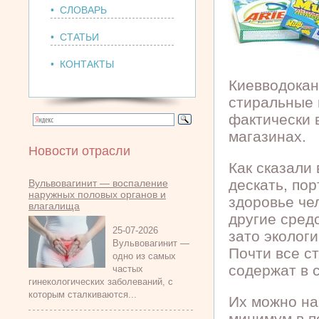
• СЛОВАРЬ
• СТАТЬИ
• КОНТАКТЫ
Киевводокан
стиральные 
фактически 
магазинах.
Новости отрасли
Как сказали
дескать, по
Вульвовагинит — воспаление
наружных половых органов и
здоровье че
влагалища
другие средс
25-07-2026
зато эколог
Вульвовагинит —
Почти все с
одно из самых
содержат в 
частых
гинекологических заболеваний, с
которым сталкиваются...
Их можно най
минимум в п