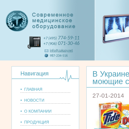
774-59-11
+7 (495)
071-30-46
+7 (906)
info@zakazy.net
987-234-516
В Украине
Навигация
моющие с
• ГЛАВНАЯ
27-01-2014
• НОВОСТИ
• О КОМПАНИИ
• ПРОДУКЦИЯ