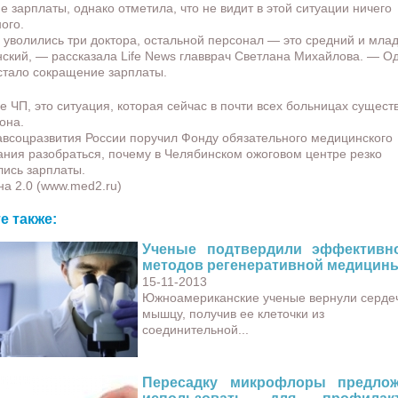
е зарплаты, однако отметила, что не видит в этой ситуации ничего
ого.
 уволились три доктора, остальной персонал — это средний и мла
ский, — рассказала Life News главврач Светлана Михайлова. — О
стало сокращение зарплаты.
не ЧП, это ситуация, которая сейчас в почти всех больницах сущест
она.
всоцразвития России поручил Фонду обязательного медицинского
ания разобраться, почему в Челябинском ожоговом центре резко
лись зарплаты.
а 2.0 (www.med2.ru)
е также:
Ученые подтвердили эффективн
методов регенеративной медицин
15-11-2013
Южноамериканские ученые вернули серде
мышцу, получив ее клеточки из
соединительной...
Пересадку микрофлоры предло