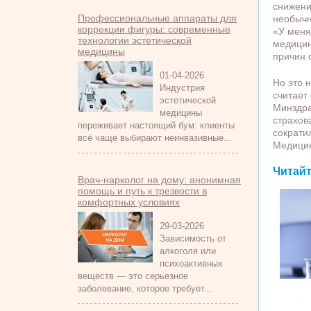
снижени
Профессиональные аппараты для
необычн
коррекции фигуры: современные
«У меня
технологии эстетической
медицин
медицины
причин 
01-04-2026
Но это 
Индустрия
считает 
эстетической
Минздра
медицины
страхов
переживает настоящий бум: клиенты
сократи
всё чаще выбирают неинвазивные...
Медицин
Читайт
Врач-нарколог на дому: анонимная
помощь и путь к трезвости в
комфортных условиях
29-03-2026
Зависимость от
алкоголя или
психоактивных
веществ — это серьезное
заболевание, которое требует...