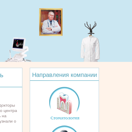
ь
Направления компании
докторы
о центра
ь на
 узнали о