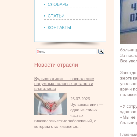
• СЛОВАРЬ
• СТАТЬИ
• КОНТАКТЫ
больниц
За посл
Все уво
Новости отрасли
Завотде
жертв к
Вульвовагинит — воспаление
наружных половых органов и
увольне
влагалища
врачи п
поликли
25-07-2026
Вульвовагинит —
«У сотр
одно из самых
здравоо
частых
«Мы не 
гинекологических заболеваний, с
больниц
которым сталкиваются...
Главный