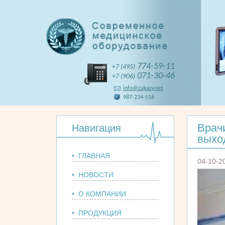
774-59-11
+7 (495)
071-30-46
+7 (906)
info@zakazy.net
987-234-516
Врач
Навигация
выхо
• ГЛАВНАЯ
04-10-2
• НОВОСТИ
• О КОМПАНИИ
• ПРОДУКЦИЯ