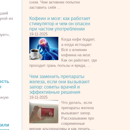
сном. Чем активнее попытки
заставить себя ...
дший
дной из
Кофеин и мозг: как работает
стимулятор и чем он опасен
при частом употреблении
19-11-2025
вует»,
Когда кофе бодрит,
а когда истощает.
Всё о влиянии
кофеина на мозг.
Как он работает, где
проходит грань пользы и вреда, ...
Чем заменить препараты
ость
железа, если они вызывают
ы
запор: советы врачей и
эффективные решения
чную
19-11-2025
Что делать, если
препараты железа
вызывают запор.
Рассказываем про
современные
жили
мягкие альтернативы и как лечить ...