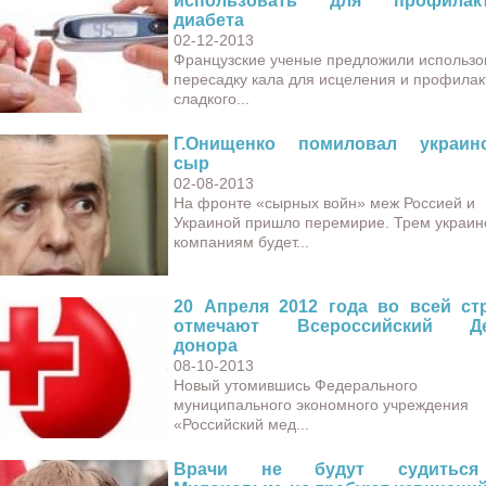
использовать для профилакт
диабета
02-12-2013
Французские ученые предложили использо
пересадку кала для исцеления и профилак
сладкого...
Г.Онищенко помиловал украин
сыр
02-08-2013
На фронте «сырных войн» меж Россией и
Украиной пришло перемирие. Трем украин
компаниям будет...
20 Апреля 2012 года во всей ст
отмечают Всероссийский Де
донора
08-10-2013
Новый утомившись Федерального
муниципального экономного учреждения
«Российский мед...
Врачи не будут судитьс