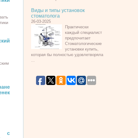
ики
Виды и типы установок
стоматолога
вать
26-03-2025
тики
Практически
каждый специалист
предпочитает
ский
Стоматологические
установки купить,
которая бы полностью удовлетворяла
...
ским
ране
нек
я с