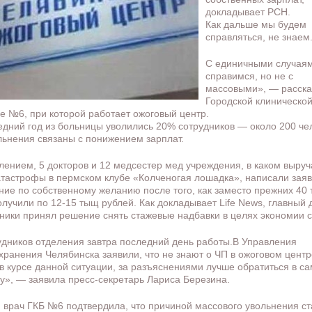
докладывает РСН.
Как дальше мы будем
справляться, не знаем
С единичными случая
справимся, но не с
массовыми», — расска
Городской клиническо
е №6, при которой работает ожоговый центр.
едний год из больницы уволились 20% сотрудников — около 200 че
льнения связаны с понижением зарплат.
лением, 5 докторов и 12 медсестер мед учреждения, в каком выру
атастрофы в пермском клубе «Колченогая лошадка», написали зая
ние по собственному желанию после того, как заместо прежних 40
олучили по 12-15 тыщ рублей. Как докладывает Life News, главный 
ники принял решение снять стажевые надбавки в целях экономии с
удников отделения завтра последний день работы.В Управления
хранения Челябинска заявили, что не знают о ЧП в ожоговом центр
в курсе данной ситуации, за разъяснениями лучше обратиться в са
у», — заявила пресс-секретарь Лариса Березина.
 врач ГКБ №6 подтвердила, что причиной массового увольнения с