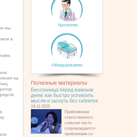
.
ми мы
зали в
й
ловек.
чали
вления на
Полезные материалы
 тыщ
доктор
Бессонница перед важным
редств.
днем: как быстро успокоить
мысли и заснуть без таблеток
19-11-2025
е.
Приближение
му
ответственного
события часто
сопровождается
проблемами со
тало