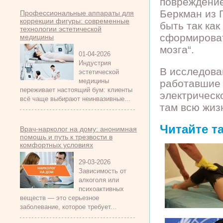
повреждение
Беркман из 
Профессиональные аппараты для
коррекции фигуры: современные
быть так ка
технологии эстетической
сформироват
медицины
мозга“.
01-04-2026
Индустрия
В исследова
эстетической
медицины
работавшие 
переживает настоящий бум: клиенты
электрическ
всё чаще выбирают неинвазивные...
там всю жиз
Читайте т
Врач-нарколог на дому: анонимная
помощь и путь к трезвости в
комфортных условиях
29-03-2026
Зависимость от
алкоголя или
психоактивных
веществ — это серьезное
заболевание, которое требует...