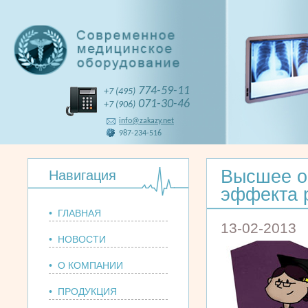
774-59-11
+7 (495)
071-30-46
+7 (906)
info@zakazy.net
987-234-516
Высшее о
Навигация
эффекта 
• ГЛАВНАЯ
13-02-2013
• НОВОСТИ
• О КОМПАНИИ
• ПРОДУКЦИЯ