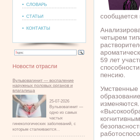
• СЛОВАРЬ
сообщается 
• СТАТЬИ
• КОНТАКТЫ
Анализирова
четырем тип
растворител
ароматическ
59 лет учас
Новости отрасли
способности
пенсию.
Вульвовагинит — воспаление
наружных половых органов и
Умственные 
влагалища
образование
25-07-2026
изменяются.
Вульвовагинит —
«Высокообра
одно из самых
когнитивным
частых
гинекологических заболеваний, с
безопасност
которым сталкиваются...
работоспосо