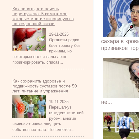
Как понять, что печень
перегружена: 5 симптомов,
которые многие игнорируют в
повседневной жизни
19-11-2025
Организм редко
сахара в кров
бьет тревогу без
признаков пор
причины, но
некоторые его сигналы легко
проигнорировать, списав...
Как сохранить здоровье и
подвижность суставов после 50
лет: питание и упражнения
не...
19-11-2025
Перешагнув
пятидесятилетний
рубеж, многие
начинают иначе ощущать
собственное тело. Появляется...