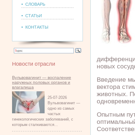
• СЛОВАРЬ
• СТАТЬИ
• КОНТАКТЫ
дифференцир
Новости отрасли
новых сосуд
Вульвовагинит — воспаление
Введение м
наружных половых органов и
вектора сти
влагалища
животных.
По
25-07-2026
одновременн
Вульвовагинит —
одно из самых
Опытным пут
частых
гинекологических заболеваний, с
оптимальный
которым сталкиваются...
Соответстве