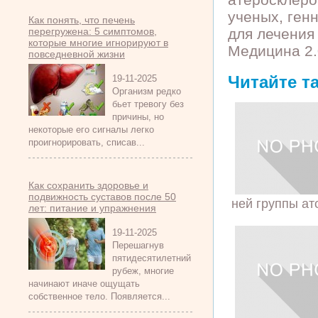
ученых, ген
Как понять, что печень
перегружена: 5 симптомов,
для лечения
которые многие игнорируют в
Медицина 2.
повседневной жизни
Читайте т
19-11-2025
Организм редко
бьет тревогу без
причины, но
некоторые его сигналы легко
проигнорировать, списав...
Как сохранить здоровье и
подвижность суставов после 50
ней группы ат
лет: питание и упражнения
19-11-2025
Перешагнув
пятидесятилетний
рубеж, многие
начинают иначе ощущать
собственное тело. Появляется...