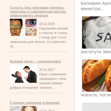
Балкария Арсе
Сухость глаз: ключевые причины,
министра...
симптомы и современные методы
эффективного лечения
19-11-2025
Ощущение жжения
и «песка» в глазах
к концу дня стало
привычным для многих, кто работает
за...
института Эмор
Близкие люди — негромоотвод
25-11-2017
Наше стремление
«разрядить» свои
эмоции убивает
добрые отношения конечно,...
новость, посч
5 причин ожирения в Америке