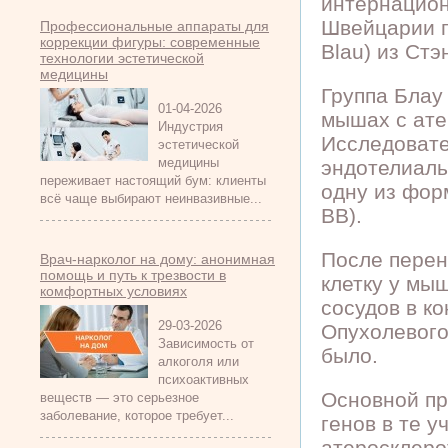
интернацион
Швейцарии п
Профессиональные аппараты для
коррекции фигуры: современные
Blau) из Стэ
технологии эстетической
медицины
Группа Блау
01-04-2026
мышах с ате
Индустрия
Исследовате
эстетической
медицины
эндотелиаль
переживает настоящий бум: клиенты
одну из фор
всё чаще выбирают неинвазивные...
BB).
После перен
Врач-нарколог на дому: анонимная
помощь и путь к трезвости в
клетку у мы
комфортных условиях
сосудов в к
29-03-2026
Опухолевого
Зависимость от
было.
алкоголя или
психоактивных
Основной пр
веществ — это серьезное
заболевание, которое требует...
генов в те у
атеросклеро