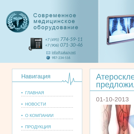
774-59-11
+7 (495)
071-30-46
+7 (906)
info@zakazy.net
987-234-516
Атероскле
Навигация
предложил
• ГЛАВНАЯ
01-10-2013
• НОВОСТИ
• О КОМПАНИИ
• ПРОДУКЦИЯ