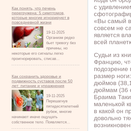
с удивление
Как понять, что печень
перегружена: 5 симптомов,
сфотографир
которые многие игнорируют в
«Вы самый в
повседневной жизни
совсем не с
19-11-2025
является вл
Организм редко
всей планет
бьет тревогу без
причины, но
некоторые его сигналы легко
Судьи из кн
проигнорировать, списав...
Францию, чт
подозрение п
размер ноги:
Как сохранить здоровье и
подвижность суставов после 50
дюймов (38,1
лет: питание и упражнения
дюймам (36 
19-11-2025
Браима Таки
Перешагнув
маленькой к
пятидесятилетний
в какой он 
рубеж, многие
начинают иначе ощущать
довольно тяж
собственное тело. Появляется...
возникновен