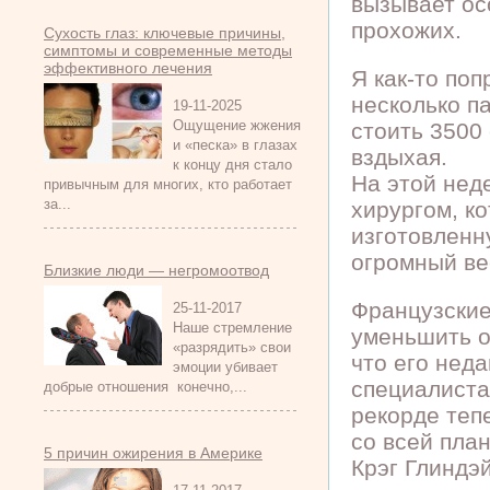
вызывает ос
прохожих.
Сухость глаз: ключевые причины,
симптомы и современные методы
эффективного лечения
Я как-то по
несколько па
19-11-2025
Ощущение жжения
стоить 3500 
и «песка» в глазах
вздыхая.
к концу дня стало
На этой нед
привычным для многих, кто работает
за...
хирургом, к
изготовленн
огромный ве
Близкие люди — негромоотвод
Французские
25-11-2017
Наше стремление
уменьшить о
«разрядить» свои
что его нед
эмоции убивает
специалиста
добрые отношения конечно,...
рекорде теп
со всей пла
5 причин ожирения в Америке
Крэг Глиндэй