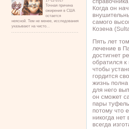
справочника
17-11-2017
Точная причина
Когда он на
ожирения в США
внушительны
остается
самого высо
неясной. Тем не менее, исследования
указывают на чисто...
Козена (Sul
Пять лет том
лечение в П
достигнет р
обратился к
чтобы устан
гордится св
жизнь полна
для него вы
он сможет с
пары туфель
потому что 
никогда нет 
всегда изгот