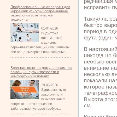
редчайшая м
исправить п
Профессиональные аппараты для
коррекции фигуры: современные
технологии эстетической
Такиулла ро
медицины
быстро выро
01-04-2026
период в оди
Индустрия
фута (один м
эстетической
медицины
переживает настоящий бум: клиенты
В настоящий 
всё чаще выбирают неинвазивные...
никогда не 
необыкновен
внимание на
Врач-нарколог на дому: анонимная
помощь и путь к трезвости в
несколько а
комфортных условиях
показали на
29-03-2026
которое наз
Зависимость от
телеграфном
алкоголя или
Высота этог
психоактивных
веществ — это серьезное
см.
заболевание, которое требует...
Кода он бро