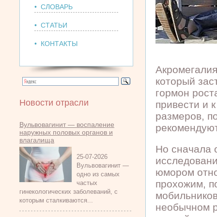
• СЛОВАРЬ
• СТАТЬИ
• КОНТАКТЫ
Акромегалия
который зас
гормон рост
Новости отрасли
привести и 
размеров, п
Вульвовагинит — воспаление
рекомендуют
наружных половых органов и
влагалища
Но сначала 
25-07-2026
исследовани
Вульвовагинит —
юмором отно
одно из самых
прохожим, п
частых
гинекологических заболеваний, с
мобильников
которым сталкиваются...
необычном р