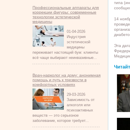
типа (и
Профессиональные аппараты для
сообщил
коррекции фигуры: современные
технологии эстетической
14 нояб
медицины
проведе
организ
01-04-2026
диабето
Индустрия
эстетической
Эта дат
медицины
Фредери
переживает настоящий бум: клиенты
Медицин
всё чаще выбирают неинвазивные...
Читайт
Врач-нарколог на дому: анонимная
помощь и путь к трезвости в
комфортных условиях
29-03-2026
Зависимость от
алкоголя или
психоактивных
веществ — это серьезное
заболевание, которое требует...