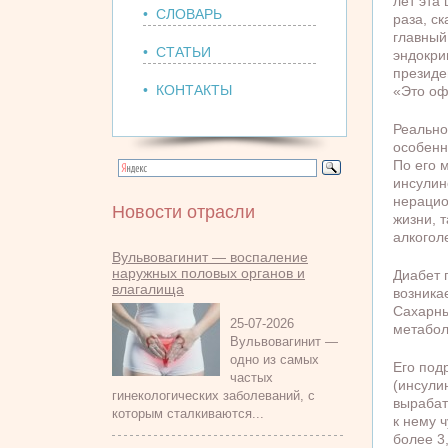
лет эта
• СЛОВАРЬ
раза, с
главный
• СТАТЬИ
эндокри
президе
• КОНТАКТЫ
«Это оф
Реально
особенн
По его 
инсулин
нерацио
Новости отрасли
жизни, 
алкогол
Вульвовагинит — воспаление
наружных половых органов и
Диабет 
влагалища
возникае
Сахарны
25-07-2026
метабол
Вульвовагинит —
одно из самых
Его под
частых
(инсули
гинекологических заболеваний, с
вырабат
которым сталкиваются...
к нему 
более 3