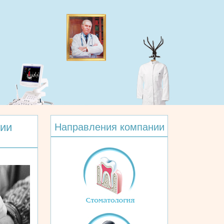
сии
Направления компании