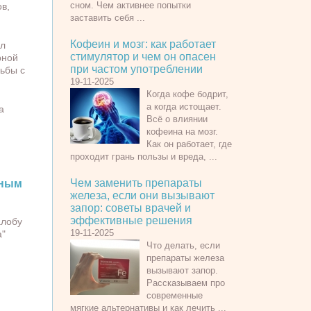
сном. Чем активнее попытки
ов,
заставить себя ...
Кофеин и мозг: как работает
ыл
стимулятор и чем он опасен
рной
при частом употреблении
ьбы с
19-11-2025
Когда кофе бодрит,
а когда истощает.
а
Всё о влиянии
кофеина на мозг.
Как он работает, где
проходит грань пользы и вреда, ...
Чем заменить препараты
ным
железа, если они вызывают
запор: советы врачей и
эффективные решения
алобу
19-11-2025
а"
Что делать, если
препараты железа
вызывают запор.
Рассказываем про
современные
мягкие альтернативы и как лечить ...