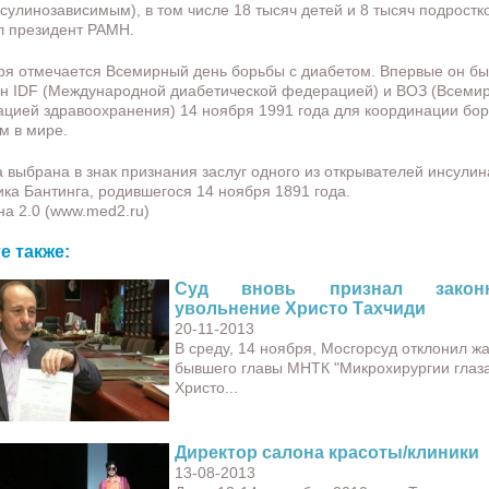
нсулинозависимым), в том числе 18 тысяч детей и 8 тысяч подростк
 президент РАМН.
ря отмечается Всемирный день борьбы с диабетом. Впервые он б
н IDF (Международной диабетической федерацией) и ВОЗ (Всеми
ацией здравоохранения) 14 ноября 1991 года для координации бор
м в мире.
а выбрана в знак признания заслуг одного из открывателей инсулин
ка Бантинга, родившегося 14 ноября 1891 года.
а 2.0 (www.med2.ru)
е также:
Суд вновь признал закон
увольнение Христо Тахчиди
20-11-2013
В среду, 14 ноября, Мосгорсуд отклонил ж
бывшего главы МНТК "Микрохирургии глаз
Христо...
Директор салона красоты/клиники
13-08-2013