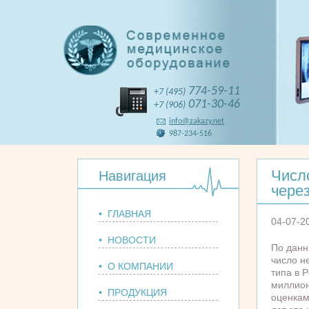
774-59-11
+7 (495)
071-30-46
+7 (906)
info@zakazy.net
987-234-516
Числ
Навигация
через
• ГЛАВНАЯ
04-07-2
• НОВОСТИ
По данн
число н
• О КОМПАНИИ
типа в 
миллион
• ПРОДУКЦИЯ
оценкам