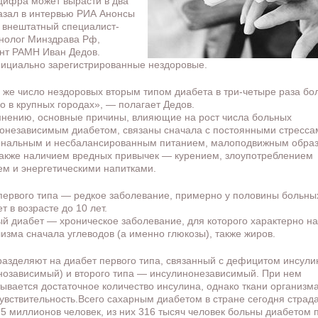
 цифра может вырасти в два
казал в интервью РИА Анонсы
 внештатный специалист-
нолог Минздрава Рф,
нт РАМН Иван Дедов.
ициально зарегистрированные нездоровые.
 же число нездоровых вторым типом диабета в три-четыре раза бо
о в крупных городах», — полагает Дедов.
мнению, основные причины, влияющие на рост числа больных
онезависимым диабетом, связаны сначала с постоянными стресса
нальным и несбалансированным питанием, малоподвижным обра
также наличием вредных привычек — курением, злоупотреблением
ем и энергетическими напитками.
первого типа — редкое заболевание, примерно у половины больны
т в возрасте до 10 лет.
й диабет — хроническое заболевание, для которого характерно н
изма сначала углеводов (а именно глюкозы), также жиров.
разделяют на диабет первого типа, связанный с дефицитом инсули
нозависимый) и второго типа — инсулинонезависимый. При нем
ывается достаточное количество инсулина, однако ткани организм
чувствительность.Всего сахарным диабетом в стране сегодня страд
,5 миллионов человек, из них 316 тысяч человек больны диабетом 