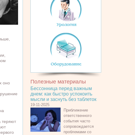
льше,
ми,
зом
Полезные материалы
х оно
Бессонница перед важным
арушение
днем: как быстро успокоить
мысли и заснуть без таблеток
19-11-2025
Приближение
на
ответственного
события часто
а теряют
сопровождается
ают
проблемами со
первого