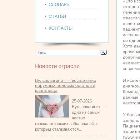
«Это ис
• СЛОВАРЬ
которог
лечени
• СТАТЬИ
отметил
являетс
• КОНТАКТЫ
пациент
исследо
до одног
Хотя да
врачи м
дополне
неизвес
Новости отрасли
совреме
Вульвовагинит — воспаление
И исцел
наружных половых органов и
диагноз.
влагалища
Команда
данные 
25-07-2026
некотор
Вульвовагинит —
одно из самых
У больш
частых
завидно
гинекологических заболеваний, с
Пациент
которым сталкиваются...
значите
(www.me