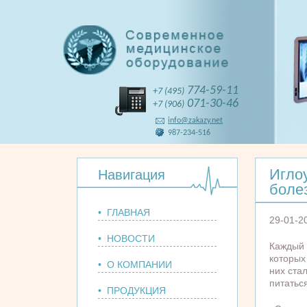
774-59-11
+7 (495)
071-30-46
+7 (906)
info@zakazy.net
987-234-516
Игло
Навигация
боле
• ГЛАВНАЯ
29-01-2
• НОВОСТИ
Каждый 
которых
• О КОМПАНИИ
них ста
питатьс
• ПРОДУКЦИЯ