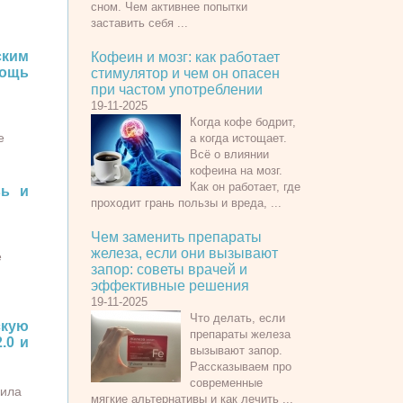
сном. Чем активнее попытки
заставить себя ...
ким
Кофеин и мозг: как работает
ощь
стимулятор и чем он опасен
при частом употреблении
19-11-2025
Когда кофе бодрит,
е
а когда истощает.
Всё о влиянии
кофеина на мозг.
Как он работает, где
вь и
проходит грань пользы и вреда, ...
Чем заменить препараты
железа, если они вызывают
е
запор: советы врачей и
эффективные решения
19-11-2025
Что делать, если
скую
препараты железа
.0 и
вызывают запор.
Рассказываем про
современные
вила
мягкие альтернативы и как лечить ...