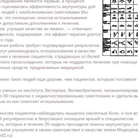
следование является первым, в процессе
о оценивалась эффективность акупунктуры для
я людей с необъяснимыми симптомами Мы
и, что посещение сеансов иглоукалывания
я допустимым дополнением к лечению
ов, улучшая качество их жизни», — отмечают
ватели, подчеркивая, что эффект терапии длится
о года.
нная работа требует подтверждения результатов,
огут рекомендовать иглоукалывание в качестве
ния к лечению пациентов, страдающих от болей
тного происхождения, которые не поддаются лечению при помощи
нных средств, предлагаемых медициной.
ение таких людей еще дороже, чем пациентов, которым поставили 
 ученых из института Экстерера, Великобритания, проанализиров
о 80 пациентах с недиагностированными симптомами и сделала вы
ым из них помогает иглоукалывание.
инства пациентов наблюдались мышечно-скелетные боли, и они вс
й регулярностью и безуспешно посещали врачей и специалистов.
ы, которые в течение 26 недель проходили сеансы акупунктуры, о
льное улучшение в своем самочувствии и качестве жизни.Медицина
d2.ru)