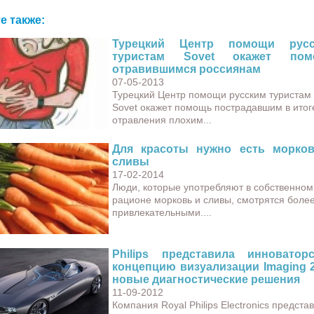
е также:
Турецкий Центр помощи русс
туристам Sovet окажет пом
отравившимся россиянам
07-05-2013
Турецкий Центр помощи русским туристам
Sovet окажет помощь пострадавшим в итог
отравления плохим...
Для красоты нужно есть морко
сливы
17-02-2014
Люди, которые употребляют в собственном
рационе морковь и сливы, смотрятся боле
привлекательными....
Philips представила инноватор
концепцию визуализации Imaging 2
новые диагностические решения
11-09-2012
Компания Royal Philips Electronics предста