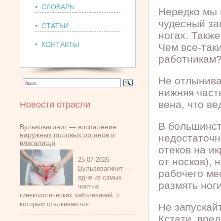
• СЛОВАРЬ
Нередко мы 
чудесный за
• СТАТЬИ
ногах. Также
• КОНТАКТЫ
Чем все-так
работникам
Не отлынива
нижняя част
вена, что ве
Новости отрасли
В большинст
Вульвовагинит — воспаление
наружных половых органов и
недостаточн
влагалища
отеков на и
25-07-2026
от носков), 
Вульвовагинит —
рабочего ме
одно из самых
размять ног
частых
гинекологических заболеваний, с
которым сталкиваются...
Не запускай
Кстати, вре