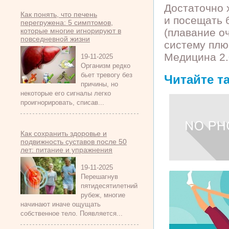
Достаточно 
Как понять, что печень
и посещать 
перегружена: 5 симптомов,
которые многие игнорируют в
(плавание о
повседневной жизни
систему плю
Медицина 2.
19-11-2025
Организм редко
бьет тревогу без
Читайте т
причины, но
некоторые его сигналы легко
проигнорировать, списав...
Как сохранить здоровье и
подвижность суставов после 50
лет: питание и упражнения
19-11-2025
Перешагнув
пятидесятилетний
рубеж, многие
начинают иначе ощущать
собственное тело. Появляется...