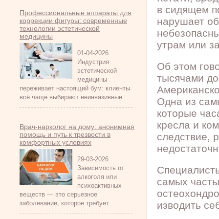
в сидящем п
Профессиональные аппараты для
нарушает об
коррекции фигуры: современные
технологии эстетической
небезопасны
медицины
утрам или з
01-04-2026
Индустрия
Об этом гов
эстетической
тысячами до
медицины
Американско
переживает настоящий бум: клиенты
всё чаще выбирают неинвазивные...
Одна из сам
которые час
кресла и ко
Врач-нарколог на дому: анонимная
помощь и путь к трезвости в
следствие, 
комфортных условиях
недостаточн
29-03-2026
Зависимость от
Специалисты
алкоголя или
самых часты
психоактивных
остеохондро
веществ — это серьезное
заболевание, которое требует...
изводить себ