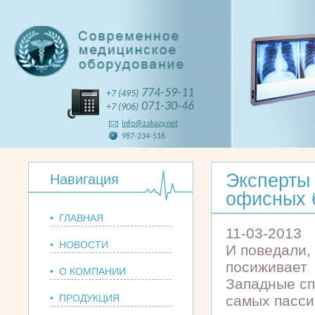
774-59-11
+7 (495)
071-30-46
+7 (906)
info@zakazy.net
987-234-516
Эксперты 
Навигация
офисных 
• ГЛАВНАЯ
11-03-2013
• НОВОСТИ
И поведали,
посиживает
• О КОМПАНИИ
Западные сп
• ПРОДУКЦИЯ
самых пасси