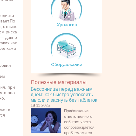
одички
ывает.По
, отныне
ом риска
 — давно
аких как
 белками
ровня
ием
Полезные материалы
ия, при
Бессонница перед важным
что она
днем: как быстро успокоить
но.
мысли и заснуть без таблеток
19-11-2025
емя с
Приближение
тся
ответственного
события часто
сопровождается
проблемами со