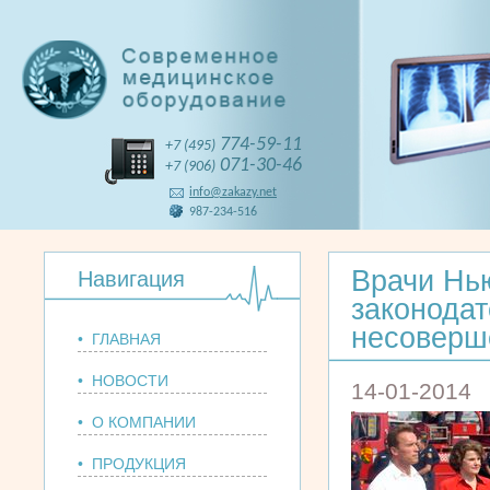
774-59-11
+7 (495)
071-30-46
+7 (906)
info@zakazy.net
987-234-516
Врачи Нь
Навигация
законодат
несоверш
• ГЛАВНАЯ
• НОВОСТИ
14-01-2014
• О КОМПАНИИ
• ПРОДУКЦИЯ