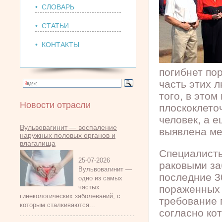
• СЛОВАРЬ
• СТАТЬИ
• КОНТАКТЫ
погибнет пор
часть этих 
того, в этом
Новости отрасли
плоскоклето
человек, а 
Вульвовагинит — воспаление
выявлена ме
наружных половых органов и
влагалища
Специалисты
25-07-2026
раковыми за
Вульвовагинит —
последние 3
одно из самых
частых
пораженных 
гинекологических заболеваний, с
требование 
которым сталкиваются...
согласно ко