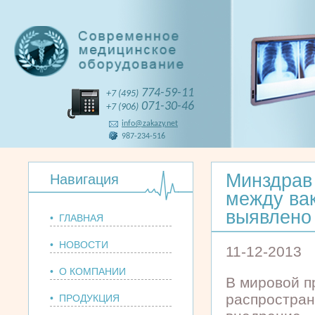
774-59-11
+7 (495)
071-30-46
+7 (906)
info@zakazy.net
987-234-516
Минздрав
Навигация
между ва
выявлено
• ГЛАВНАЯ
• НОВОСТИ
11-12-2013
• О КОМПАНИИ
В мировой п
распростран
• ПРОДУКЦИЯ