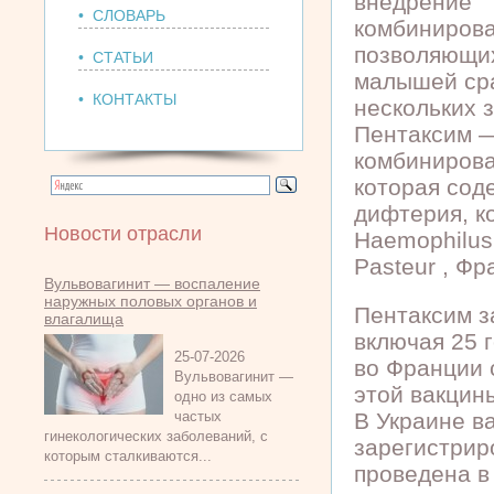
внедрение
• СЛОВАРЬ
комбинирова
позволяющи
• СТАТЬИ
малышей сра
• КОНТАКТЫ
нескольких з
Пентаксим 
комбинирова
которая сод
дифтерия, к
Новости отрасли
Haemophilus 
Pasteur , Фр
Вульвовагинит — воспаление
наружных половых органов и
Пентаксим з
влагалища
включая 25 
25-07-2026
во Франции 
Вульвовагинит —
этой вакцин
одно из самых
частых
В Украине в
гинекологических заболеваний, с
зарегистрир
которым сталкиваются...
проведена в