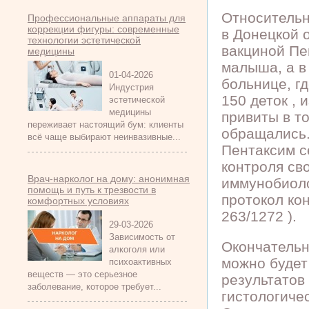
Относительн
Профессиональные аппараты для
коррекции фигуры: современные
в Донецкой о
технологии эстетической
вакциной Пе
медицины
малыша, а в
01-04-2026
больнице, гд
Индустрия
150 деток , 
эстетической
медицины
привиты в т
переживает настоящий бум: клиенты
обращались.
всё чаще выбирают неинвазивные...
Пентаксим с
контроля св
Врач-нарколог на дому: анонимная
иммунобиоло
помощь и путь к трезвости в
протокол кон
комфортных условиях
263/1272 ).
29-03-2026
Зависимость от
Окончательн
алкоголя или
можно будет
психоактивных
веществ — это серьезное
результатов 
заболевание, которое требует...
гистологиче