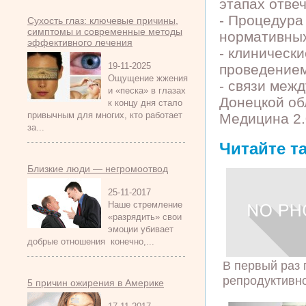
этапах отве
- Процедура
Сухость глаз: ключевые причины,
симптомы и современные методы
нормативных
эффективного лечения
- клиническ
19-11-2025
проведением
Ощущение жжения
- связи меж
и «песка» в глазах
Донецкой об
к концу дня стало
привычным для многих, кто работает
Медицина 2.
за...
Читайте т
Близкие люди — негромоотвод
25-11-2017
Наше стремление
«разрядить» свои
эмоции убивает
добрые отношения конечно,...
В первый раз
репродуктивно
5 причин ожирения в Америке