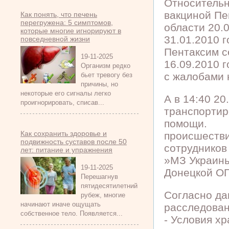
Относительн
вакциной Пе
Как понять, что печень
перегружена: 5 симптомов,
области 20.
которые многие игнорируют в
31.01.2010 
повседневной жизни
Пентаксим с
19-11-2025
16.09.2010 г
Организм редко
с жалобами 
бьет тревогу без
причины, но
некоторые его сигналы легко
А в 14:40 20
проигнорировать, списав...
транспортир
помощи.
Как сохранить здоровье и
происшестви
подвижность суставов после 50
сотрудников
лет: питание и упражнения
»МЗ Украины
19-11-2025
Донецкой ОГ
Перешагнув
пятидесятилетний
Согласно да
рубеж, многие
начинают иначе ощущать
расследован
собственное тело. Появляется...
- Условия х