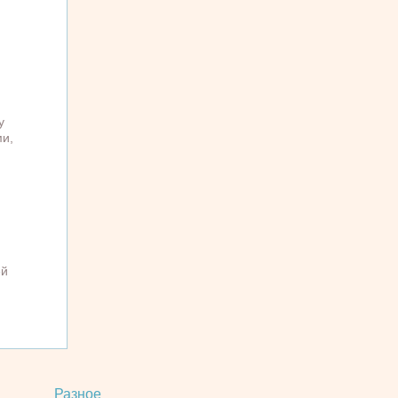
у
и,
ей
Разное