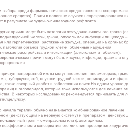
 выбора среди фармакологических средств является хлорпромази
ропное средство). Почти в половине случаев непрекращающаяся и
ет в результате желудочно-пищеводного рефлюкса.
ругих причин могут быть патология желудочно-кишечного тракта (о
 поджелудочной железы, грыжа, опухоль или инфекции пищевода –
ая или герпетическая, растяжение желудка, операции на органах 
), патология органов грудной клетки, обменные нарушения,
гические расстройства и интоксикации (алкоголизм и табакизм).
еврологических причин могут быть инсульт, инфекции, травмы и оп
гидроцефалия.
 приступ непрерывной икоты могут пневмония, пневмоторакс, грыж
мы, туберкулез, зоб, опухоли грудной клетки, перикардит и инфарк
а, также сахарный диабет и заболевания почек.На одном уровне д
прамид и галоперидол, которые тоже используются для лечения эт
йства. В некоторых исследованиях рекомендуется принимать для 
етилцелулозу.
о начала терапии обычно назначается комбинированное лечение
ном (действующим на нервную систему) и препаратом, действую
но-кишечный тракт – омепразолом или фамотидином.
е неэффективности консервативного лечения проводится хирургич