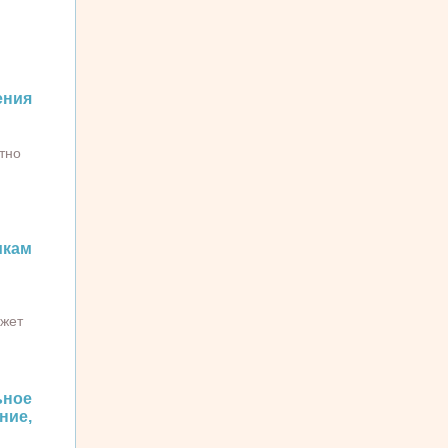
.
ния
тно
икам
ожет
ное
ие,