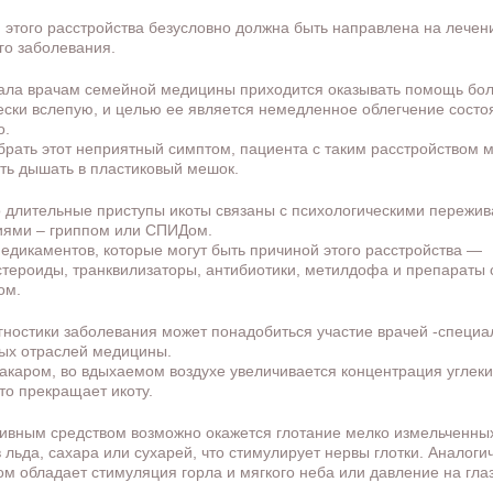
 этого расстройства безусловно должна быть направлена на лечен
го заболевания.
ала врачам семейной медицины приходится оказывать помощь бо
ески вслепую, и целью ее является немедленное облегчение состо
о.
брать этот неприятный симптом, пациента с таким расстройством м
ть дышать в пластиковый мешок.
 длительные приступы икоты связаны с психологическими пережи
ями – гриппом или СПИДом.
едикаментов, которые могут быть причиной этого расстройства —
стероиды, транквилизаторы, антибиотики, метилдофа и препараты 
ом.
гностики заболевания может понадобиться участие врачей -специа
ых отраслей медицины.
акаром, во вдыхаемом воздухе увеличивается концентрация углеки
это прекращает икоту.
вным средством возможно окажется глотание мелко измельченны
в льда, сахара или сухарей, что стимулирует нервы глотки. Аналог
м обладает стимуляция горла и мягкого неба или давление на гла