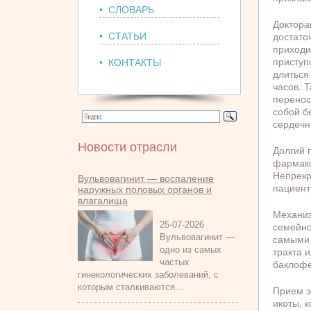
• СЛОВАРЬ
Доктора
• СТАТЬИ
достато
приходи
приступ
• КОНТАКТЫ
длиться
часов.
Т
перенос
собой б
сердечн
Новости отрасли
Долгий 
фармако
Непрекр
Вульвовагинит — воспаление
пациент
наружных половых органов и
влагалища
Механиз
25-07-2026
семейно
Вульвовагинит —
самыми 
одно из самых
тракта 
частых
баклофе
гинекологических заболеваний, с
которым сталкиваются...
Прием э
икоты, 