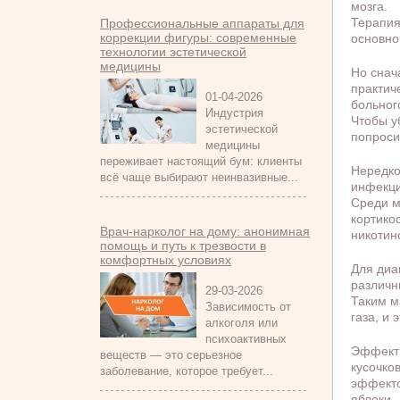
мозга.
Терапия
Профессиональные аппараты для
коррекции фигуры: современные
основно
технологии эстетической
медицины
Но снач
практич
01-04-2026
больног
Индустрия
Чтобы у
эстетической
попроси
медицины
переживает настоящий бум: клиенты
Нередко
всё чаще выбирают неинвазивные...
инфекци
Среди м
кортико
Врач-нарколог на дому: анонимная
никотин
помощь и путь к трезвости в
комфортных условиях
Для диа
различн
29-03-2026
Таким м
Зависимость от
газа, и 
алкоголя или
психоактивных
Эффекти
веществ — это серьезное
кусочко
заболевание, которое требует...
эффекто
яблоки.