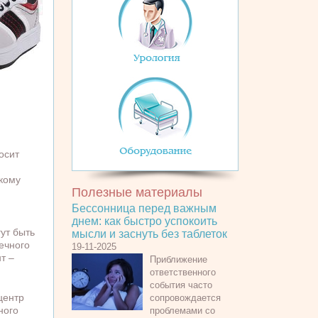
осит
кому
Полезные материалы
Бессонница перед важным
днем: как быстро успокоить
ут быть
мысли и заснуть без таблеток
ечного
19-11-2025
т –
Приближение
ответственного
события часто
центр
сопровождается
ного
проблемами со