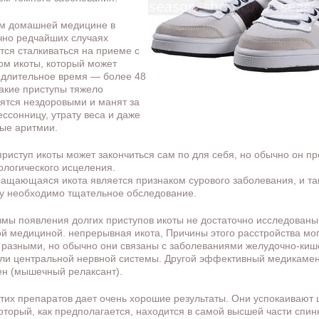
м домашней медицине в
чно редчайших случаях
тся сталкиваться на приеме с
ом икоты, который может
 длительное время — более 48
акие приступы тяжело
ятся нездоровыми и манят за
ессонницу, утрату веса и даже
ые аритмии.
приступ икоты может закончиться сам по для себя, но обычно он пр
логического исцеления.
ащающаяся икота является признаком сурового заболевания, и та
у необходимо тщательное обследование.
мы появления долгих приступов икоты не достаточно исследованы
й медициной. непрерывная икота, Причины этого расстройства мог
разными, но обычно они связаны с заболеваниями желудочно-киш
или центральной нервной системы. Другой эффективный медикамен
н (мышечный релаксант).
тих препаратов дает очень хорошие результаты. Они успокаивают 
который, как предполагается, находится в самой высшей части спин