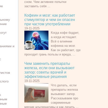
сном. Чем активнее попытки
ие
заставить себя ...
Кофеин и мозг: как работает
льному
стимулятор и чем он опасен
яние
при частом употреблении
19-11-2025
огут
Когда кофе бодрит,
а когда истощает.
Всё о влиянии
кофеина на мозг.
ваниями и
Как он работает, где
проходит грань пользы и вреда, ...
с
Чем заменить препараты
железа, если они вызывают
запор: советы врачей и
листов
эффективные решения
19-11-2025
слого
Что делать, если
препараты железа
вызывают запор.
х
Рассказываем про
ичным
современные
зные
мягкие альтернативы и как лечить ...