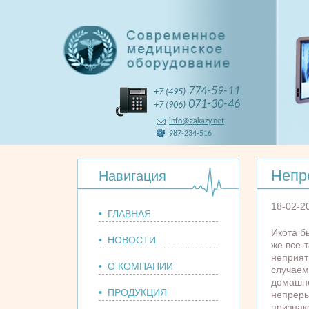
774-59-11
+7 (495)
071-30-46
+7 (906)
info@zakazy.net
987-234-516
Непр
Навигация
18-02-2
• ГЛАВНАЯ
Икота бы
• НОВОСТИ
же все-т
неприят
• О КОМПАНИИ
случаем
домашн
• ПРОДУКЦИЯ
непреры
признак