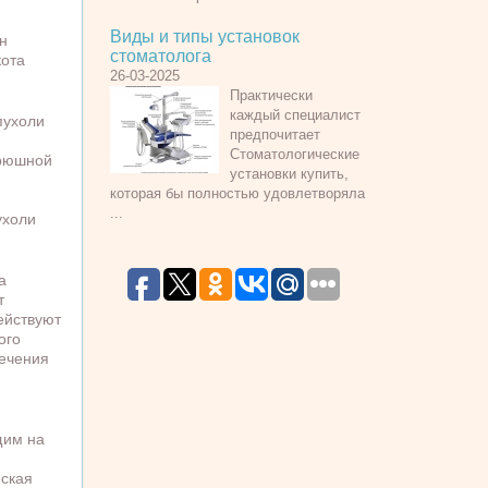
Виды и типы установок
н
стоматолога
кота
26-03-2025
Практически
каждый специалист
пухоли
предпочитает
Стоматологические
брюшной
установки купить,
которая бы полностью удовлетворяла
...
ухоли
а
т
ействуют
ого
лечения
щим на
еская