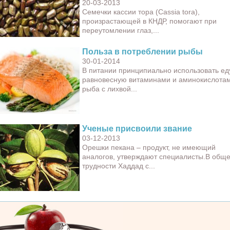
20-03-2013
Семечки кассии тора (Cassia tora),
произрастающей в КНДР, помогают при
переутомлении глаз,...
Польза в потреблении рыбы
30-01-2014
В питании принципиально использовать ед
равновесную витаминами и аминокислотам
рыба с лихвой...
Ученые присвоили звание
03-12-2013
Орешки пекана – продукт, не имеющий
аналогов, утверждают специалисты.В общ
трудности Хаддад с...