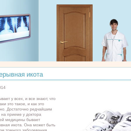
ерывная икота
014
вает у всех, и все знают, что
аки это такое, и как это
но. Достаточно редчайшим
 на приеме у доктора
ей медицины бывает
вная икота. Она может быть
ом томного заболевания.