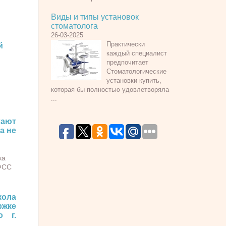
Виды и типы установок
стоматолога
26-03-2025
Практически
й
каждый специалист
предпочитает
Стоматологические
установки купить,
которая бы полностью удовлетворяла
...
ают
а не
ка
 ФСС
ола
ржке
о г.