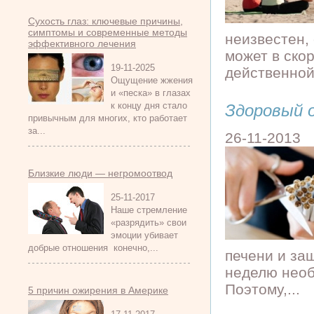
Сухость глаз: ключевые причины,
симптомы и современные методы
неизвестен,
эффективного лечения
может в ско
19-11-2025
действенной
Ощущение жжения
и «песка» в глазах
к концу дня стало
Здоровый о
привычным для многих, кто работает
за...
26-11-2013
Близкие люди — негромоотвод
25-11-2017
Наше стремление
«разрядить» свои
эмоции убивает
добрые отношения конечно,...
печени и за
неделю необ
Поэтому,...
5 причин ожирения в Америке