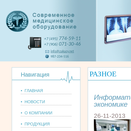
774-59-11
+7 (495)
071-30-46
+7 (906)
info@zakazy.net
987-234-516
РАЗНОЕ
Навигация
• ГЛАВНАЯ
Информати
• НОВОСТИ
экономике
• О КОМПАНИИ
26-11-2013
• ПРОДУКЦИЯ