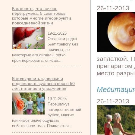
26-11-2013
Как понять, что печень
перегружена: 5 симптомов,
которые многие игнорируют в
повседневной жизни
19-11-2025
Организм редко
бьет тревогу без
причины, но
некоторые его сигналы легко
заплаткой. 
проигнорировать, списав...
препаратом 
место разрыв
Как сохранить здоровье и
подвижность суставов после 50
Медитация
лет: питание и упражнения
19-11-2025
26-11-2013
Перешагнув
пятидесятилетний
рубеж, многие
начинают иначе ощущать
собственное тело. Появляется...