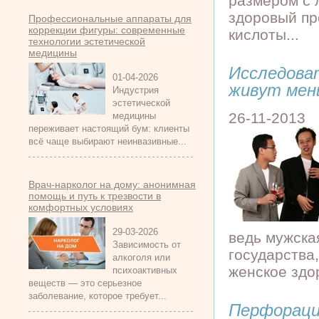
размером с 
здоровый пр
Профессиональные аппараты для
коррекции фигуры: современные
кислоты...
технологии эстетической
медицины
Исследова
01-04-2026
живут мен
Индустрия
эстетической
26-11-2013
медицины
переживает настоящий бум: клиенты
всё чаще выбирают неинвазивные...
Врач-нарколог на дому: анонимная
помощь и путь к трезвости в
комфортных условиях
29-03-2026
ведь мужска
Зависимость от
государства
алкоголя или
женское здор
психоактивных
веществ — это серьезное
заболевание, которое требует...
Перфораци