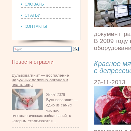
• СЛОВАРЬ
• СТАТЬИ
• КОНТАКТЫ
документ, р
В 2009 году
оборудования
Новости отрасли
Красное м
с депресси
Вульвовагинит — воспаление
наружных половых органов и
26-11-2013
влагалища
25-07-2026
Вульвовагинит —
одно из самых
частых
гинекологических заболеваний, с
которым сталкиваются...