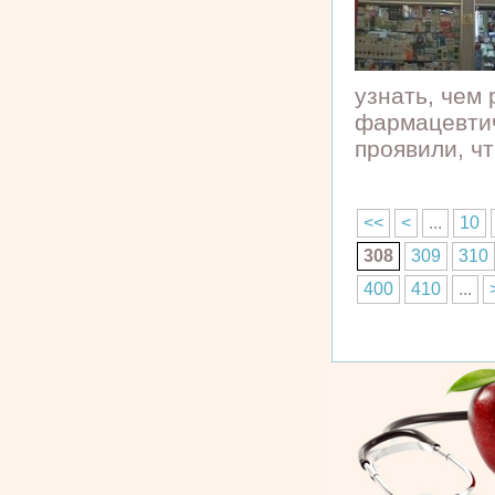
узнать, чем
фармацевтич
проявили, что
<<
<
...
10
308
309
310
400
410
...